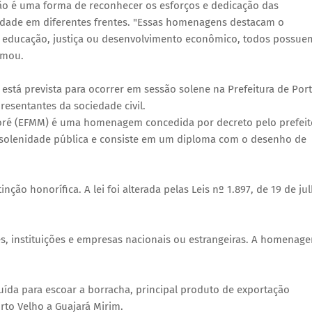
ão é uma forma de reconhecer os esforços e dedicação das
idade em diferentes frentes. "Essas homenagens destacam o
, educação, justiça ou desenvolvimento econômico, todos possue
rmou.
tá prevista para ocorrer em sessão solene na Prefeitura de Por
esentantes da sociedade civil.
moré (EFMM) é uma homenagem concedida por decreto pelo prefeit
m solenidade pública e consiste em um diploma com o desenho de
tinção honorífica. A lei foi alterada pelas Leis nº 1.897, de 19 de ju
es, instituições e empresas nacionais ou estrangeiras. A homenag
uída para escoar a borracha, principal produto de exportação
rto Velho a Guajará Mirim.