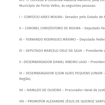
Art. 1º Concede a Comenda Madeira Mamoré, pela con
Município de Porto Velho, às seguintes pessoas:
I – CONFÚCIO AIRES MOURA– Senador pelo Estado de 
II – CORONEL CHRISÓSTOMO DE MOURA – Deputado Fed
III – FERNANDO RODRIGUES MÁXIMO – Deputado Federa
IV – DEPUTADO MARCELO CRUZ DA SILVA – Presidente d
V –DESEMBARGADOR DANIEL RIBEIRO LAGO – Presidente 
VI – DESEMBARGADOR ILSON ALVES PEQUENO JUNIOR – P
Região;
VII – IVANILDO DE OLIVEIRA – Procurador-Geral de Just
VIII – PROMOTOR ALEXANDRE JÉSUS DE QUEIROZ SANTIAG