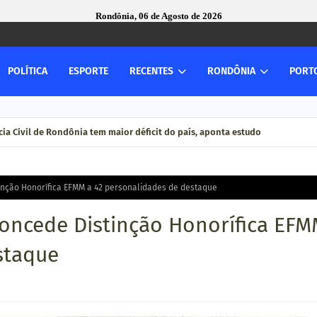
Rondônia, 06 de Agosto de 2026
POLÍTICA
ESPORTE
RECENTES
RONDÔNIA
PORT
ia Civil de Rondônia tem maior déficit do país, aponta estudo
tinção Honorífica EFMM a 42 personalidades de destaque
concede Distinção Honorífica EF
staque