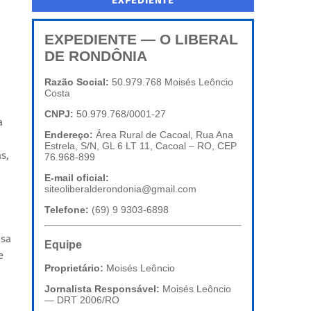
EXPEDIENTE
EXPEDIENTE — O LIBERAL
DE RONDÔNIA
Razão Social:
50.979.768 Moisés Leôncio
Costa
CNPJ:
50.979.768/0001-27
a
Endereço:
Área Rural de Cacoal, Rua Ana
Estrela, S/N, GL 6 LT 11, Cacoal – RO, CEP
s,
76.968-899
E-mail oficial:
siteoliberalderondonia@gmail.com
Telefone:
(69) 9 9303-6898
isa
Equipe
e
Proprietário:
Moisés Leôncio
Jornalista Responsável:
Moisés Leôncio
— DRT 2006/RO