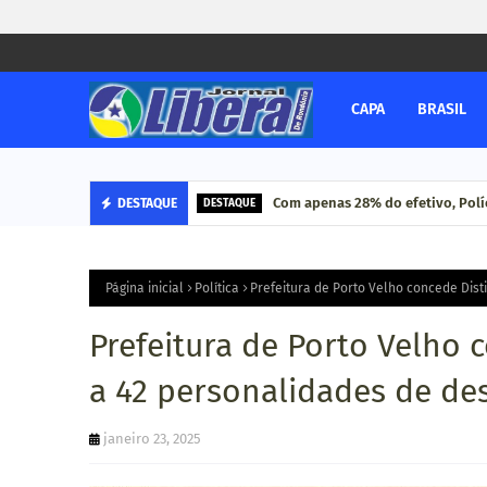
CAPA
BRASIL
Com apenas 28% do efetivo, Políc
DESTAQUE
DESTAQUE
Página inicial
Política
Prefeitura de Porto Velho concede Dis
Prefeitura de Porto Velho 
a 42 personalidades de de
janeiro 23, 2025