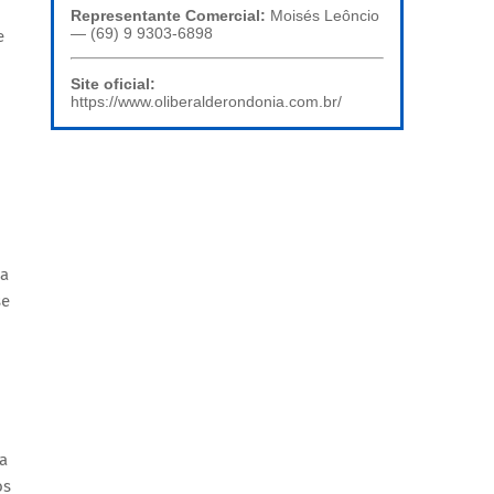
Representante Comercial:
Moisés Leôncio
— (69) 9 9303-6898
e
Site oficial:
https://www.oliberalderondonia.com.br/
ia
se
a
os