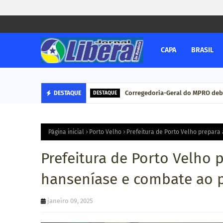
CAPA
BRASIL
Corregedoria-Geral do MPRO deb
DESTAQUE
DESTAQUE
Página inicial
Porto Velho
Prefeitura de Porto Velho prepara
Prefeitura de Porto Velho 
hanseníase e combate ao 
janeiro 09, 2025