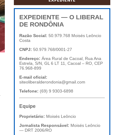
EXPEDIENTE
EXPEDIENTE — O LIBERAL
DE RONDÔNIA
Razão Social:
50.979.768 Moisés Leôncio
Costa
CNPJ:
50.979.768/0001-27
Endereço:
Área Rural de Cacoal, Rua Ana
Estrela, S/N, GL 6 LT 11, Cacoal – RO, CEP
76.968-899
E-mail oficial:
siteoliberalderondonia@gmail.com
Telefone:
(69) 9 9303-6898
.
Equipe
Proprietário:
Moisés Leôncio
Jornalista Responsável:
Moisés Leôncio
— DRT 2006/RO