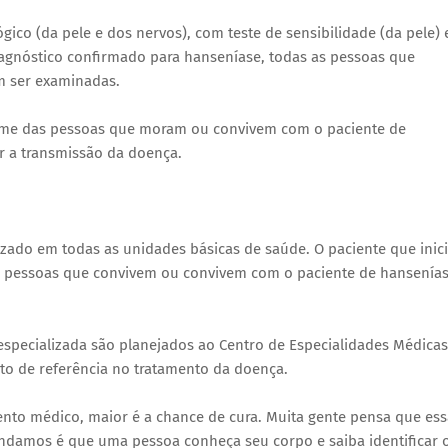
ico (da pele e dos nervos), com teste de sensibilidade (da pele) 
agnóstico confirmado para hanseníase, todas as pessoas que
m ser examinadas.
xame das pessoas que moram ou convivem com o paciente de
r a transmissão da doença.
lizado em todas as unidades básicas de saúde. O paciente que inic
s pessoas que convivem ou convivem com o paciente de hansenía
specializada são planejados ao Centro de Especialidades Médicas
nto de referência no tratamento da doença.
nto médico, maior é a chance de cura. Muita gente pensa que ess
ndamos é que uma pessoa conheça seu corpo e saiba identificar 