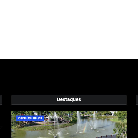
Destaques
PORTO VELHO RO
e