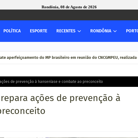
Rondônia, 08 de Agosto de 2026
POLÍTICA
ESPORTE
RECENTES
RONDÔNIA
PORT
ate aperfeiçoamento do MP brasileiro em reunião do CNCGMPEU, realizada 
 ações de prevenção à hanseníase e combate ao preconceito
prepara ações de prevenção à
preconceito