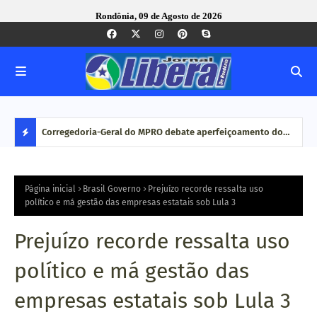
Rondônia, 09 de Agosto de 2026
com ação
Corregedoria-Geral do MPRO debate aperfeiçoamento do
Pesq
MP brasileiro em reunião do CNCGMPEU, realizada durante
disp
D
congresso nacional
E
Página inicial
Brasil Governo
Prejuízo recorde ressalta uso
político e má gestão das empresas estatais sob Lula 3
S
Prejuízo recorde ressalta uso
T
político e má gestão das
A
empresas estatais sob Lula 3
Q