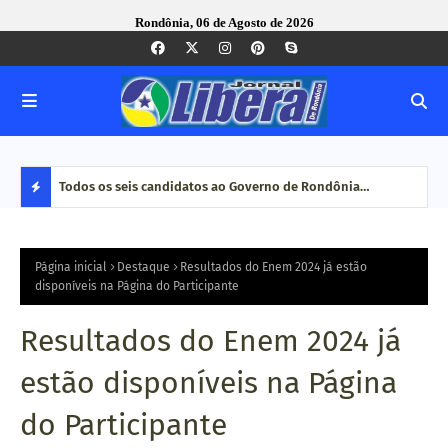
Rondônia, 06 de Agosto de 2026
nse foi
Todos os seis candidatos ao Governo de Rondônia
Com 
confirmam presença em encontro técnico promovido pelo
maio
D
Tribunal de Contas
E
Página inicial
Destaque
Resultados do Enem 2024 já estão
disponíveis na Página do Participante
S
Resultados do Enem 2024 já
T
estão disponíveis na Página
A
do Participante
Q