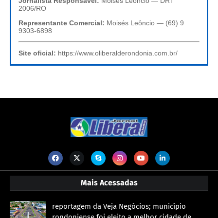
Jornalista Responsável:
Moisés Leôncio — DRT
2006/RO
Representante Comercial:
Moisés Leôncio — (69) 9
9303-6898
Site oficial:
https://www.oliberalderondonia.com.br/
Mais Acessadas
reportagem da Veja Negócios; município
rondoniense foi eleito a melhor cidade de