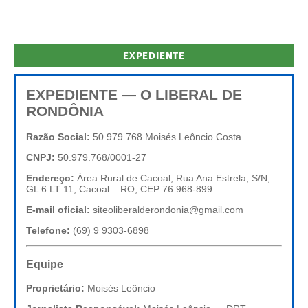
EXPEDIENTE
EXPEDIENTE — O LIBERAL DE
RONDÔNIA
Razão Social:
50.979.768 Moisés Leôncio Costa
CNPJ:
50.979.768/0001-27
Endereço:
Área Rural de Cacoal, Rua Ana Estrela, S/N,
GL 6 LT 11, Cacoal – RO, CEP 76.968-899
E-mail oficial:
siteoliberalderondonia@gmail.com
Telefone:
(69) 9 9303-6898
Equipe
Proprietário:
Moisés Leôncio