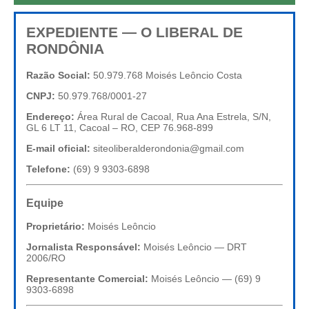
EXPEDIENTE — O LIBERAL DE
RONDÔNIA
Razão Social:
50.979.768 Moisés Leôncio Costa
CNPJ:
50.979.768/0001-27
Endereço:
Área Rural de Cacoal, Rua Ana Estrela, S/N,
GL 6 LT 11, Cacoal – RO, CEP 76.968-899
E-mail oficial:
siteoliberalderondonia@gmail.com
Telefone:
(69) 9 9303-6898
Equipe
Proprietário:
Moisés Leôncio
Jornalista Responsável:
Moisés Leôncio — DRT
2006/RO
Representante Comercial:
Moisés Leôncio — (69) 9
9303-6898