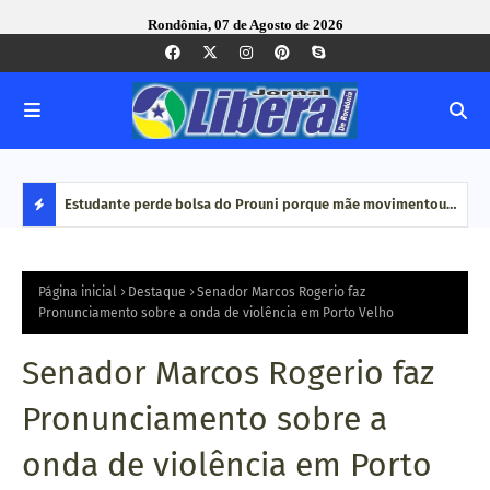
Rondônia, 07 de Agosto de 2026
e Pequenas
Estudante perde bolsa do Prouni porque mãe movimentou
Caco
dinheiro em plataformas de aposta: 'Jogo online não é
bair
D
renda', diz
E
Página inicial
Destaque
Senador Marcos Rogerio faz
Pronunciamento sobre a onda de violência em Porto Velho
S
Senador Marcos Rogerio faz
T
Pronunciamento sobre a
A
onda de violência em Porto
Q