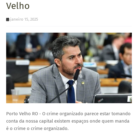
Velho
U
E
janeiro 15, 2025
Porto Velho RO - O crime organizado parece estar tomando
conta da nossa capital existem espaços onde quem manda
é o crime o crime organizado.