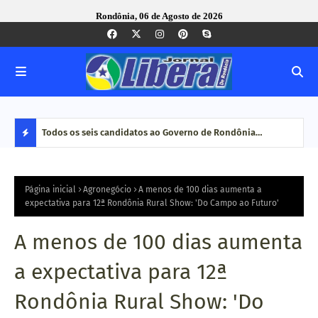
Rondônia, 06 de Agosto de 2026
nse foi
Todos os seis candidatos ao Governo de Rondônia
Com 
confirmam presença em encontro técnico promovido pelo
maio
D
Tribunal de Contas
E
Página inicial
Agronegócio
A menos de 100 dias aumenta a
expectativa para 12ª Rondônia Rural Show: 'Do Campo ao Futuro'
S
A menos de 100 dias aumenta
T
a expectativa para 12ª
A
Rondônia Rural Show: 'Do
Q