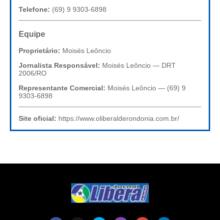
Telefone:
(69) 9 9303-6898
Equipe
Proprietário:
Moisés Leôncio
Jornalista Responsável:
Moisés Leôncio — DRT
2006/RO
Representante Comercial:
Moisés Leôncio — (69) 9
9303-6898
Site oficial:
https://www.oliberalderondonia.com.br/