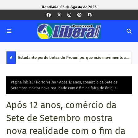
Rondônia, 06 de Agosto de 2026
e Pequenas
Estudante perde bolsa do Prouni porque mãe movimentou
Caco
dinheiro em plataformas de aposta: 'Jogo online não é
bair
D
renda', diz
E
Página inicial
Porto Velho
Após 12 anos, comércio da Sete de
Setembro mostra nova realidade com o fim da faixa de ônibus
S
Após 12 anos, comércio da
T
Sete de Setembro mostra
A
nova realidade com o fim da
Q