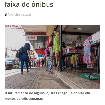
faixa de ônibus
U
E
fevereiro 18, 2025
O faturamento de alguns lojistas chegou a dobrar em
menos de três semanas.