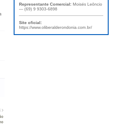
Representante Comercial:
Moisés Leôncio
— (69) 9 9303-6898
a
Site oficial:
https://www.oliberalderondonia.com.br/
E
ão
ho