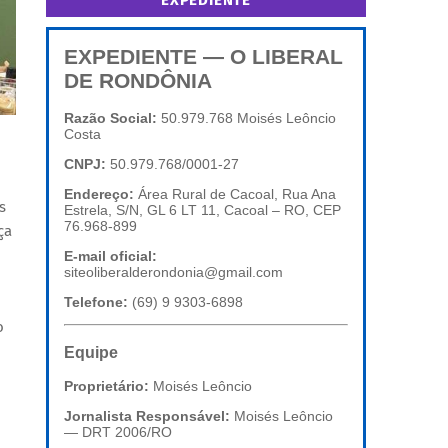
EXPEDIENTE
EXPEDIENTE — O LIBERAL
DE RONDÔNIA
Razão Social:
50.979.768 Moisés Leôncio
Costa
CNPJ:
50.979.768/0001-27
Endereço:
Área Rural de Cacoal, Rua Ana
s
Estrela, S/N, GL 6 LT 11, Cacoal – RO, CEP
76.968-899
ça
E-mail oficial:
siteoliberalderondonia@gmail.com
Telefone:
(69) 9 9303-6898
o
Equipe
Proprietário:
Moisés Leôncio
Jornalista Responsável:
Moisés Leôncio
— DRT 2006/RO