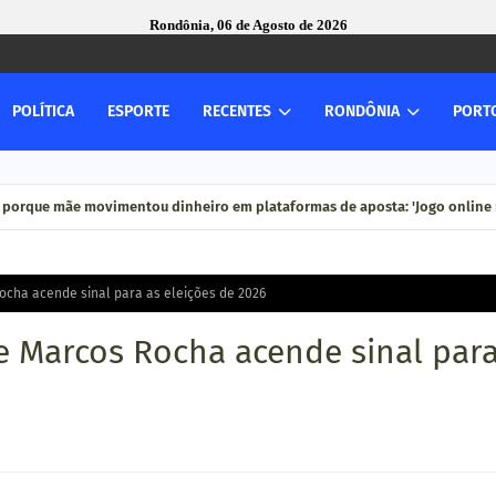
Rondônia, 06 de Agosto de 2026
POLÍTICA
ESPORTE
RECENTES
RONDÔNIA
PORT
 porque mãe movimentou dinheiro em plataformas de aposta: 'Jogo online n
ocha acende sinal para as eleições de 2026
e Marcos Rocha acende sinal par