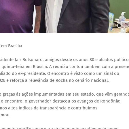
em Brasília
dente Jair Bolsonaro, amigos desde os anos 80 e aliados político
 quinta-feira em Brasília. A reunião contou também com a presen
aliado do ex-presidente. O encontro é visto como um sinal do
026 e reforça a relevância de Rocha no cenário nacional.
o graças às ações implementadas em seu estado, que vêm gerand
e o encontro, o governador destacou os avanços de Rondônia:
os altos índices de transparência e contribuímos
irmou.
onamento com Bolsonaro e a gratidão que mantém pelo apoio