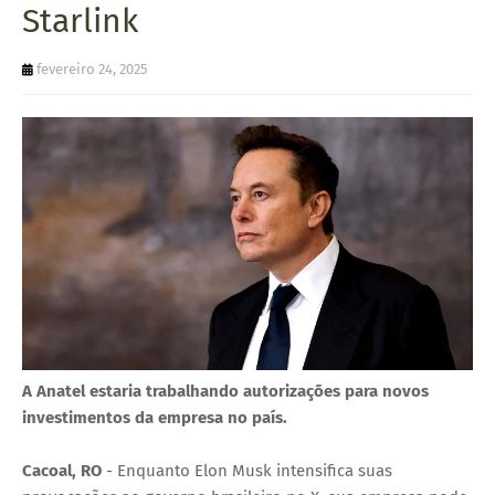
Starlink
U
E
fevereiro 24, 2025
A Anatel estaria trabalhando autorizações para novos
investimentos da empresa no país.
Cacoal, RO
- Enquanto Elon Musk intensifica suas