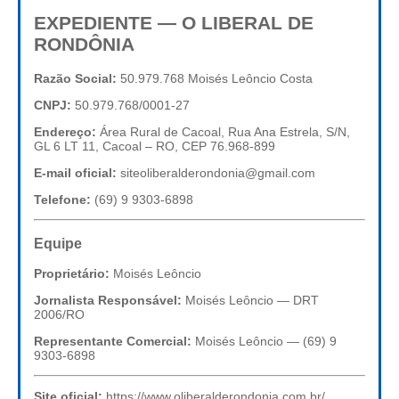
EXPEDIENTE — O LIBERAL DE
RONDÔNIA
Razão Social:
50.979.768 Moisés Leôncio Costa
CNPJ:
50.979.768/0001-27
Endereço:
Área Rural de Cacoal, Rua Ana Estrela, S/N,
GL 6 LT 11, Cacoal – RO, CEP 76.968-899
E-mail oficial:
siteoliberalderondonia@gmail.com
Telefone:
(69) 9 9303-6898
Equipe
Proprietário:
Moisés Leôncio
Jornalista Responsável:
Moisés Leôncio — DRT
2006/RO
Representante Comercial:
Moisés Leôncio — (69) 9
9303-6898
Site oficial:
https://www.oliberalderondonia.com.br/