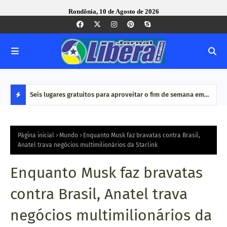
Rondônia, 10 de Agosto de 2026
alho e
Seis lugares gratuitos para aproveitar o fim de semana em
Dia 
Porto Velho
de c
D
E
Página inicial
Mundo
Enquanto Musk faz bravatas contra Brasil,
Anatel trava negócios multimilionários da Starlink
S
Enquanto Musk faz bravatas
T
contra Brasil, Anatel trava
A
negócios multimilionários da
Q