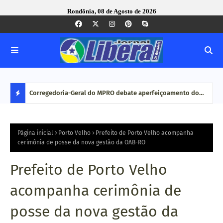
Rondônia, 08 de Agosto de 2026
com ação
Corregedoria-Geral do MPRO debate aperfeiçoamento do
Pesq
MP brasileiro em reunião do CNCGMPEU, realizada durante
disp
D
congresso nacional
E
Página inicial
Porto Velho
Prefeito de Porto Velho acompanha
cerimônia de posse da nova gestão da OAB-RO
S
Prefeito de Porto Velho
T
acompanha cerimônia de
A
posse da nova gestão da
Q