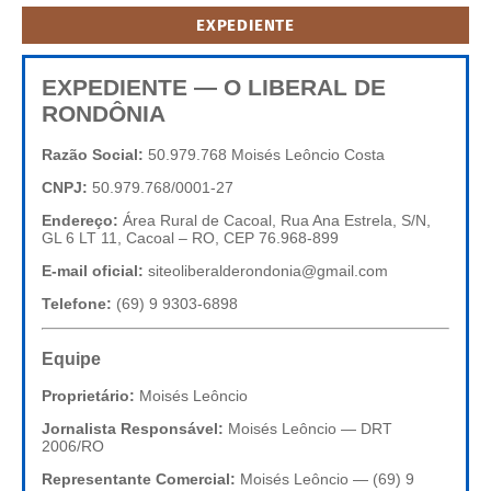
EXPEDIENTE
EXPEDIENTE — O LIBERAL DE
RONDÔNIA
Razão Social:
50.979.768 Moisés Leôncio Costa
CNPJ:
50.979.768/0001-27
Endereço:
Área Rural de Cacoal, Rua Ana Estrela, S/N,
GL 6 LT 11, Cacoal – RO, CEP 76.968-899
E-mail oficial:
siteoliberalderondonia@gmail.com
Telefone:
(69) 9 9303-6898
Equipe
Proprietário:
Moisés Leôncio
Jornalista Responsável:
Moisés Leôncio — DRT
2006/RO
Representante Comercial:
Moisés Leôncio — (69) 9