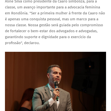
Aline Silva como presidente da Caaro simboliza, para a
classe, um avanço importante para a advocacia feminina
em Rondônia. "Ser a primeira mulher à frente da Caaro não
é apenas uma conquista pessoal, mas um marco para a
nossa classe. Nossa gestão será guiada pelo compromisso
de fortalecer o bem-estar dos advogados e advogadas,
garantindo suporte e dignidade para o exercício da
profissão", declarou.