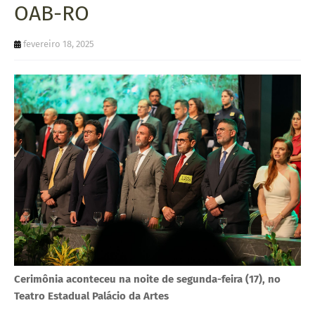
OAB-RO
U
E
fevereiro 18, 2025
Cerimônia aconteceu na noite de segunda-feira (17), no
Teatro Estadual Palácio da Artes