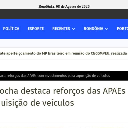
Rondônia, 08 de Agosto de 2026
POLÍTICA
ESPORTE
RECENTES
RONDÔNIA
PORT
ate aperfeiçoamento do MP brasileiro em reunião do CNCGMPEU, realizada 
aca reforços das APAEs com investimentos para aquisição de veículos
Rocha destaca reforços das APAEs
uisição de veículos