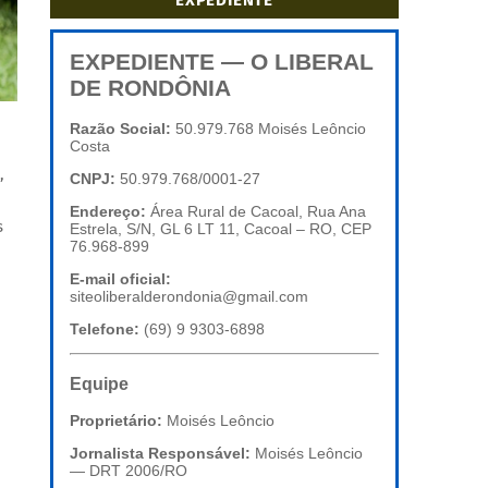
EXPEDIENTE
EXPEDIENTE — O LIBERAL
DE RONDÔNIA
Razão Social:
50.979.768 Moisés Leôncio
Costa
,
CNPJ:
50.979.768/0001-27
Endereço:
Área Rural de Cacoal, Rua Ana
s
Estrela, S/N, GL 6 LT 11, Cacoal – RO, CEP
76.968-899
E-mail oficial:
siteoliberalderondonia@gmail.com
Telefone:
(69) 9 9303-6898
Equipe
Proprietário:
Moisés Leôncio
Jornalista Responsável:
Moisés Leôncio
— DRT 2006/RO