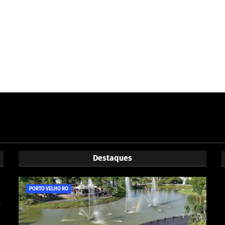
Destaques
PORTO VELHO RO
e