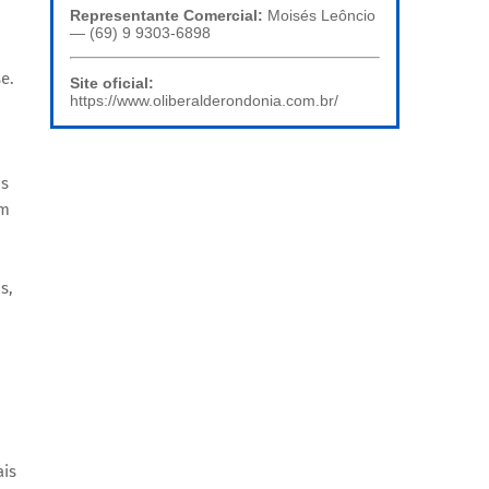
Representante Comercial:
Moisés Leôncio
— (69) 9 9303-6898
e.
Site oficial:
https://www.oliberalderondonia.com.br/
os
om
s,
ais