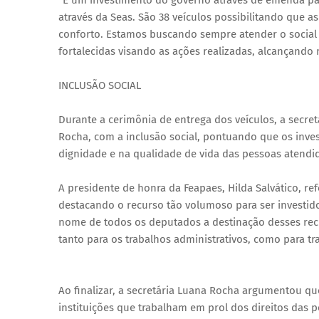
“É um investimento do governo através de emenda pa
através da Seas. São 38 veículos possibilitando que a
conforto. Estamos buscando sempre atender o social
fortalecidas visando as ações realizadas, alcançando 
INCLUSÃO SOCIAL
Durante a cerimônia de entrega dos veículos, a secr
Rocha, com a inclusão social, pontuando que os inve
dignidade e na qualidade de vida das pessoas atendi
A presidente de honra da Feapaes, Hilda Salvático, r
destacando o recurso tão volumoso para ser investid
nome de todos os deputados a destinação desses recu
tanto para os trabalhos administrativos, como para tr
Ao finalizar, a secretária Luana Rocha argumentou que
instituições que trabalham em prol dos direitos das