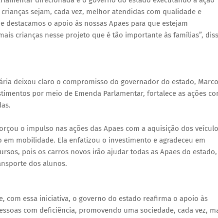
rlamentar direcionada e o governo do estado executando a ação
s crianças sejam, cada vez, melhor atendidas com qualidade e
 e destacamos o apoio às nossas Apaes para que estejam
mais crianças nesse projeto que é tão importante às famílias”, diss
etária deixou claro o compromisso do governador do estado, Marc
stimentos por meio de Emenda Parlamentar, fortalece as ações c
das.
eforçou o impulso nas ações das Apaes com a aquisição dos veículo
o em mobilidade. Ela enfatizou o investimento e agradeceu em
rsos, pois os carros novos irão ajudar todas as Apaes do estado,
ansporte dos alunos.
, com essa iniciativa, o governo do estado reafirma o apoio às
 pessoas com deficiência, promovendo uma sociedade, cada vez, m