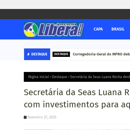
CAPA
BRASIL
Corregedoria-Geral do MPRO deb
DESTAQUE
DESTAQUE
Página inicial
Destaque
Secretária da Seas Luana Rocha dest
Secretária da Seas Luana 
com investimentos para aq
fevereiro 27, 2025