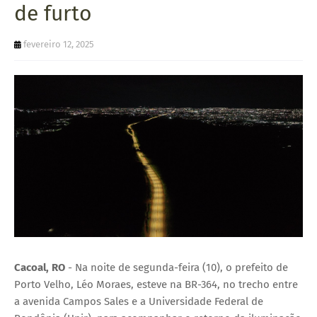
de furto
U
E
fevereiro 12, 2025
Cacoal, RO
- Na noite de segunda-feira (10), o prefeito de
Porto Velho, Léo Moraes, esteve na BR-364, no trecho entre
a avenida Campos Sales e a Universidade Federal de