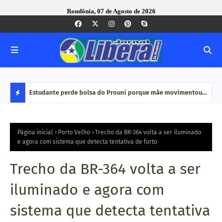
Rondônia, 07 de Agosto de 2026
e Pequenas
Estudante perde bolsa do Prouni porque mãe movimentou
Caco
dinheiro em plataformas de aposta: 'Jogo online não é
bair
D
renda', diz
E
Página inicial
Porto Velho
Trecho da BR-364 volta a ser iluminado
e agora com sistema que detecta tentativa de furto
S
Trecho da BR-364 volta a ser
T
iluminado e agora com
A
sistema que detecta tentativa
Q