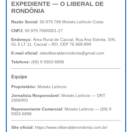
EXPEDIENTE — O LIBERAL DE
RONDÔNIA
Razão Social:
50.979.768 Moisés Leôncio Costa
CNPJ:
50.979.768/0001-27
Endereço:
Área Rural de Cacoal, Rua Ana Estrela, S/N,
GL 6 LT 11, Cacoal – RO, CEP 76.968-899
E-mail oficial:
siteoliberalderondonia@gmail.com
Telefone:
(69) 9 9303-6898
Equipe
Proprietário:
Moisés Leôncio
Jornalista Responsável:
Moisés Leôncio — DRT
2006/RO
Representante Comercial:
Moisés Leôncio — (69) 9
9303-6898
Site oficial:
https://www.oliberalderondonia.com.br/