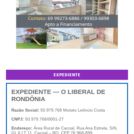
EXPEDIENTE
EXPEDIENTE — O LIBERAL DE
RONDÔNIA
Razão Social:
50.979.768 Moisés Leôncio Costa
CNPJ:
50.979.768/0001-27
Endereço:
Área Rural de Cacoal, Rua Ana Estrela, S/N,
GL 6 LT 11, Cacoal – RO, CEP 76.968-899