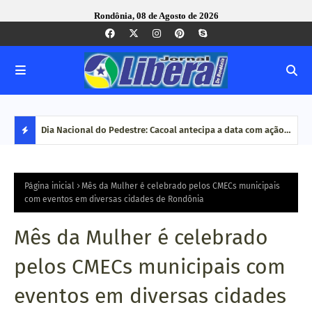
Rondônia, 08 de Agosto de 2026
Corregedoria-Geral do MPRO debate aperfeiçoamento do
Dia Nacional do Pedestre: Cacoal antecipa a data com ação
Pesq
MP brasileiro em reunião do CNCGMPEU, realizada durante
de conscientização no trânsit
disp
D
congresso nacional
E
Página inicial
Mês da Mulher é celebrado pelos CMECs municipais
com eventos em diversas cidades de Rondônia
S
Mês da Mulher é celebrado
T
pelos CMECs municipais com
A
eventos em diversas cidades
Q