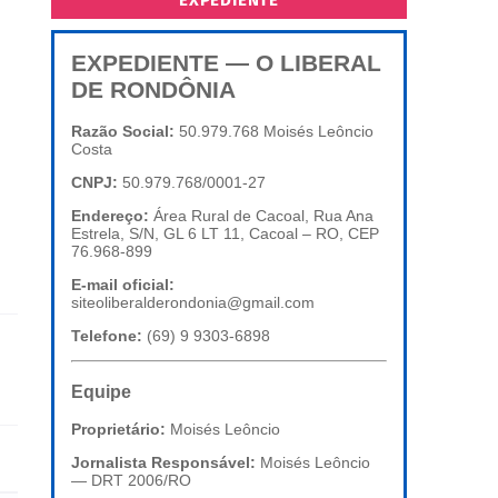
EXPEDIENTE
EXPEDIENTE — O LIBERAL
DE RONDÔNIA
Razão Social:
50.979.768 Moisés Leôncio
Costa
CNPJ:
50.979.768/0001-27
Endereço:
Área Rural de Cacoal, Rua Ana
Estrela, S/N, GL 6 LT 11, Cacoal – RO, CEP
76.968-899
E-mail oficial:
siteoliberalderondonia@gmail.com
Telefone:
(69) 9 9303-6898
Equipe
Proprietário:
Moisés Leôncio
Jornalista Responsável:
Moisés Leôncio
— DRT 2006/RO