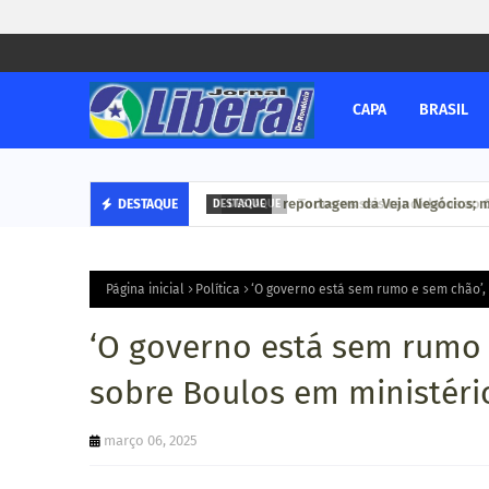
CAPA
BRASIL
Todos os seis candidatos ao Go
reportagem da Veja Negócio
DESTAQUE
DESTAQUE
DESTAQUE
Página inicial
Política
‘O governo está sem rumo e sem chão’, 
‘O governo está sem rumo 
sobre Boulos em ministéri
março 06, 2025