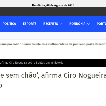
Rondônia, 06 de Agosto de 2026
POLÍTICA
ESPORTE
RECENTES
RONDÔNIA
PORT
verno de Rondônia confirmam presença em encontro técnico promovido pelo
s; município rondoniense foi eleito a melhor cidade de pequeno porte do 
afirma Ciro Nogueira sobre Boulos em ministério
e sem chão’, afirma Ciro Nogueir
o