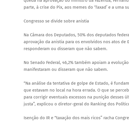
queda na aprovação do ministro da Fazenda, Fernand
parte, à crise do Pix, aos memes do ‘Taxad’ e a uma 
Congresso se divide sobre anistia
Na Câmara dos Deputados, 50% dos deputados federai
aprovação da anistia para os envolvidos nos atos de
responderam ou disseram que não sabem.
No Senado Federal, 46,2% também apoiam a evolução d
manifestaram ou disseram que não sabem.
“Na análise da tentativa de golpe de Estado, é funda
que estavam no local na hora errada. O que se perc
para corrigir eventuais excessos na punição desses ú
justa”, explicou o diretor-geral do Ranking dos Polític
Isenção do IR e “taxação dos mais ricos” racha Congr