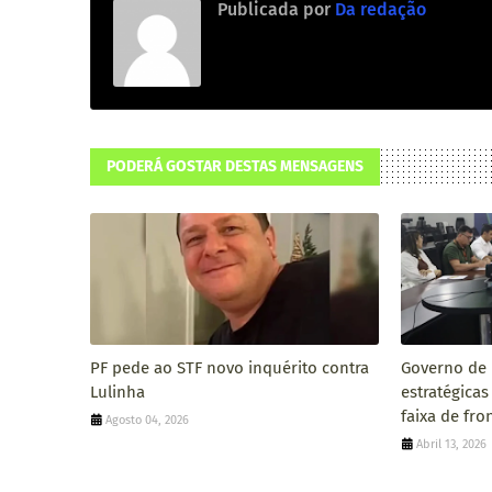
Publicada por
Da redação
PODERÁ GOSTAR DESTAS MENSAGENS
PF pede ao STF novo inquérito contra
Governo de 
Lulinha
estratégica
faixa de fro
Agosto 04, 2026
Abril 13, 2026