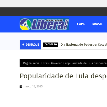
CAPA
BRASIL
Corregedoria-Geral do MPRO de
Dia Nacional do Pedestre: Ca
DESTAQUE
DESTAQUE
CACOAL RO
Página inicial
Brasil Governo
Popularidade de Lula despenca
Popularidade de Lula des
março 13, 2025