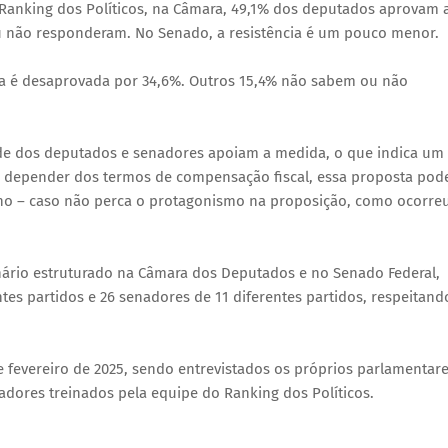
 Ranking dos Políticos, na Câmara, 49,1% dos deputados aprovam 
u não responderam. No Senado, a resistência é um pouco menor.
la é desaprovada por 34,6%. Outros 15,4% não sabem ou não
e dos deputados e senadores apoiam a medida, o que indica um
 A depender dos termos de compensação fiscal, essa proposta pod
erno – caso não perca o protagonismo na proposição, como ocorre
nário estruturado na Câmara dos Deputados e no Senado Federal,
ntes partidos e 26 senadores de 11 diferentes partidos, respeitand
 de fevereiro de 2025, sendo entrevistados os próprios parlamentar
adores treinados pela equipe do Ranking dos Políticos.