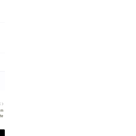
E
em
te