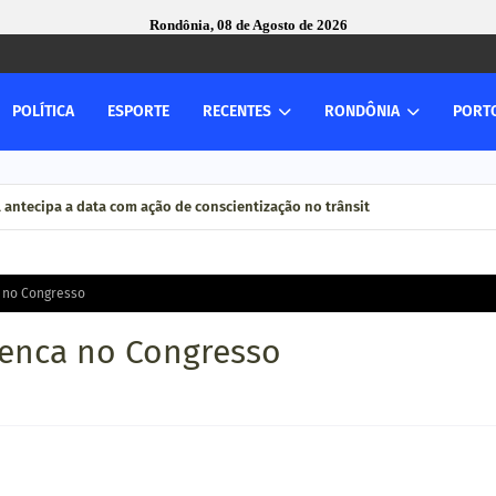
Rondônia, 08 de Agosto de 2026
POLÍTICA
ESPORTE
RECENTES
RONDÔNIA
PORT
bate aperfeiçoamento do MP brasileiro em reunião do CNCGMPEU, realizada
coal antecipa a data com ação de conscientização no trânsit
 no Congresso
penca no Congresso