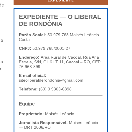
EXPEDIENTE
de
EXPEDIENTE — O LIBERAL
DE RONDÔNIA
Razão Social:
50.979.768 Moisés Leôncio
Costa
no
CNPJ:
50.979.768/0001-27
Endereço:
Área Rural de Cacoal, Rua Ana
ra
Estrela, S/N, GL 6 LT 11, Cacoal – RO, CEP
76.968-899
r
E-mail oficial:
siteoliberalderondonia@gmail.com
Telefone:
(69) 9 9303-6898
Equipe
Proprietário:
Moisés Leôncio
Jornalista Responsável:
Moisés Leôncio
— DRT 2006/RO