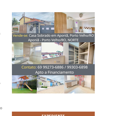
m
o
ao