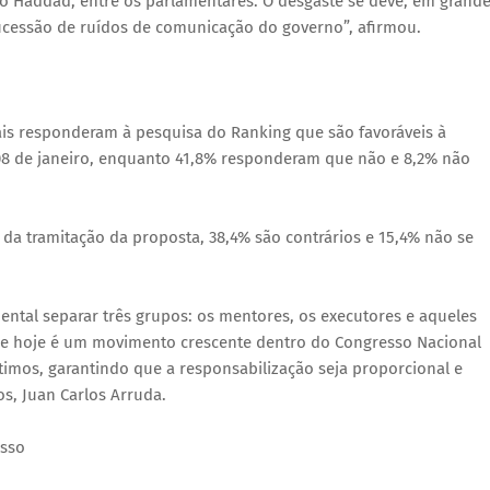
o Haddad, entre os parlamentares. O desgaste se deve, em grand
sucessão de ruídos de comunicação do governo”, afirmou.
s responderam à pesquisa do Ranking que são favoráveis à
 08 de janeiro, enquanto 41,8% responderam que não e 8,2% não
a tramitação da proposta, 38,4% são contrários e 15,4% não se
mental separar três grupos: os mentores, os executores e aqueles
ebe hoje é um movimento crescente dentro do Congresso Nacional
ltimos, garantindo que a responsabilização seja proporcional e
os, Juan Carlos Arruda.
esso