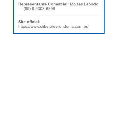
e
Representante Comercial:
Moisés Leôncio
— (69) 9 9303-6898
Site oficial:
https://www.oliberalderondonia.com.br/