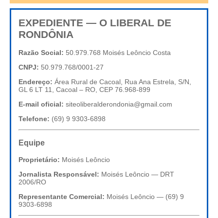
EXPEDIENTE — O LIBERAL DE
RONDÔNIA
Razão Social:
50.979.768 Moisés Leôncio Costa
CNPJ:
50.979.768/0001-27
Endereço:
Área Rural de Cacoal, Rua Ana Estrela, S/N,
GL 6 LT 11, Cacoal – RO, CEP 76.968-899
E-mail oficial:
siteoliberalderondonia@gmail.com
Telefone:
(69) 9 9303-6898
Equipe
Proprietário:
Moisés Leôncio
Jornalista Responsável:
Moisés Leôncio — DRT
2006/RO
Representante Comercial:
Moisés Leôncio — (69) 9
9303-6898