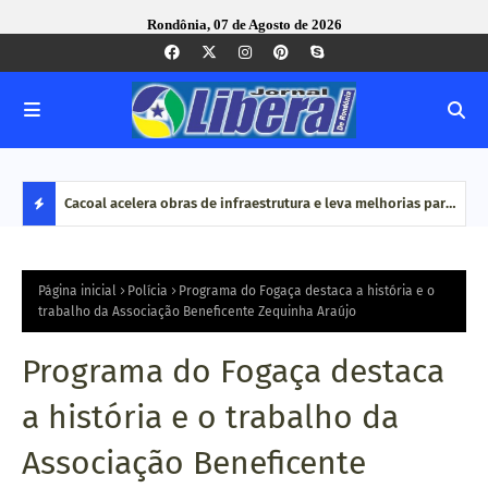
Rondônia, 07 de Agosto de 2026
vimentou
Cacoal acelera obras de infraestrutura e leva melhorias para
MPRO
ão é
bairros e zona rural
por 
D
do O
E
Página inicial
Polícia
Programa do Fogaça destaca a história e o
trabalho da Associação Beneficente Zequinha Araújo
S
Programa do Fogaça destaca
T
a história e o trabalho da
A
Associação Beneficente
Q