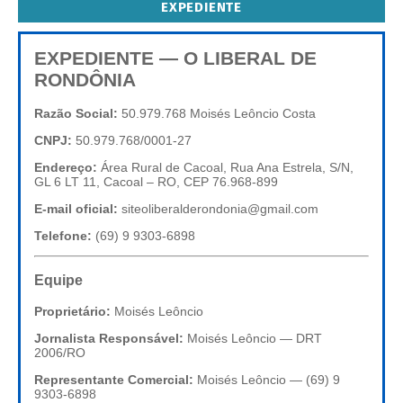
EXPEDIENTE
EXPEDIENTE — O LIBERAL DE
RONDÔNIA
Razão Social:
50.979.768 Moisés Leôncio Costa
CNPJ:
50.979.768/0001-27
Endereço:
Área Rural de Cacoal, Rua Ana Estrela, S/N,
GL 6 LT 11, Cacoal – RO, CEP 76.968-899
E-mail oficial:
siteoliberalderondonia@gmail.com
Telefone:
(69) 9 9303-6898
Equipe
Proprietário:
Moisés Leôncio
Jornalista Responsável:
Moisés Leôncio — DRT
2006/RO
Representante Comercial:
Moisés Leôncio — (69) 9
9303-6898