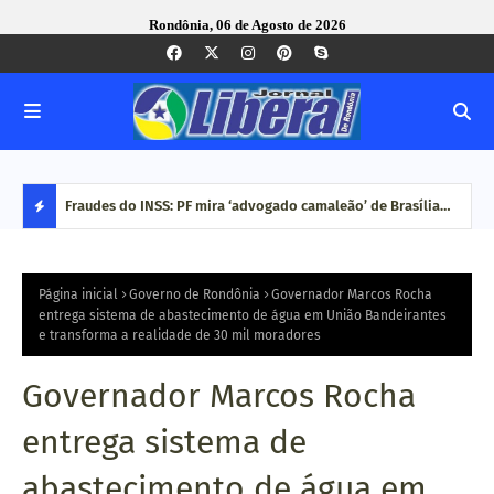
Rondônia, 06 de Agosto de 2026
idade ao
Fraudes do INSS: PF mira ‘advogado camaleão’ de Brasília
repo
por suspeita de lavagem para senador
elei
D
E
Página inicial
Governo de Rondônia
Governador Marcos Rocha
entrega sistema de abastecimento de água em União Bandeirantes
e transforma a realidade de 30 mil moradores
S
T
Governador Marcos Rocha
A
entrega sistema de
Q
abastecimento de água em