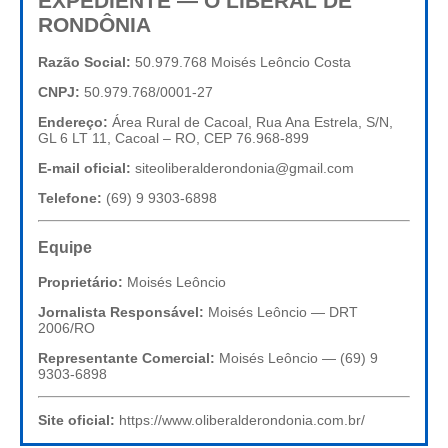
EXPEDIENTE — O LIBERAL DE
RONDÔNIA
Razão Social:
50.979.768 Moisés Leôncio Costa
CNPJ:
50.979.768/0001-27
Endereço:
Área Rural de Cacoal, Rua Ana Estrela, S/N,
GL 6 LT 11, Cacoal – RO, CEP 76.968-899
E-mail oficial:
siteoliberalderondonia@gmail.com
Telefone:
(69) 9 9303-6898
Equipe
Proprietário:
Moisés Leôncio
Jornalista Responsável:
Moisés Leôncio — DRT
2006/RO
Representante Comercial:
Moisés Leôncio — (69) 9
9303-6898
Site oficial:
https://www.oliberalderondonia.com.br/