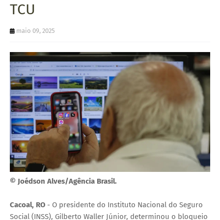
TCU
U
E
maio 09, 2025
© Joédson Alves/Agência Brasil.
Cacoal, RO
- O presidente do Instituto Nacional do Seguro
Social (INSS), Gilberto Waller Júnior, determinou o bloqueio