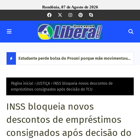
Rondônia, 07 de Agosto de 2026
e Pequenas
Estudante perde bolsa do Prouni porque mãe movimentou
Caco
dinheiro em plataformas de aposta: 'Jogo online não é
bair
D
renda', diz
E
Página inicial
JUSTIÇA
INSS bloqueia novos descontos de
empréstimos consignados após decisão do TCU
S
INSS bloqueia novos
T
descontos de empréstimos
A
consignados após decisão do
Q