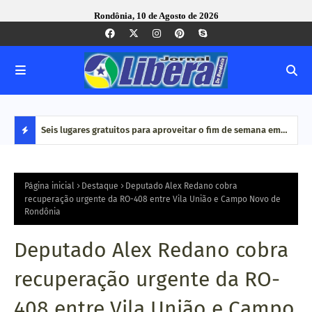
Rondônia, 10 de Agosto de 2026
alho e
Seis lugares gratuitos para aproveitar o fim de semana em
Dia 
Porto Velho
de c
D
E
Página inicial
Destaque
Deputado Alex Redano cobra
recuperação urgente da RO-408 entre Vila União e Campo Novo de
Rondônia
S
T
Deputado Alex Redano cobra
A
recuperação urgente da RO-
Q
408 entre Vila União e Campo