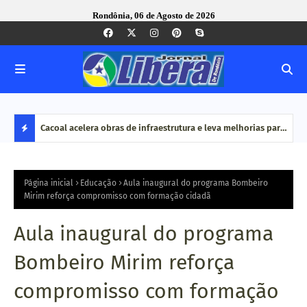
Rondônia, 06 de Agosto de 2026
vimentou
Cacoal acelera obras de infraestrutura e leva melhorias para
MPRO
ão é
bairros e zona rural
por 
D
do O
E
Página inicial
Educação
Aula inaugural do programa Bombeiro
Mirim reforça compromisso com formação cidadã
S
Aula inaugural do programa
T
Bombeiro Mirim reforça
A
compromisso com formação
Q