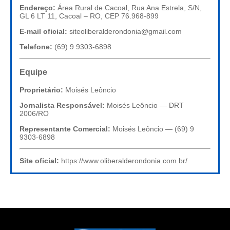
Endereço:
Área Rural de Cacoal, Rua Ana Estrela, S/N,
GL 6 LT 11, Cacoal – RO, CEP 76.968-899
E-mail oficial:
siteoliberalderondonia@gmail.com
Telefone:
(69) 9 9303-6898
Equipe
Proprietário:
Moisés Leôncio
Jornalista Responsável:
Moisés Leôncio — DRT
2006/RO
Representante Comercial:
Moisés Leôncio — (69) 9
9303-6898
Site oficial:
https://www.oliberalderondonia.com.br/