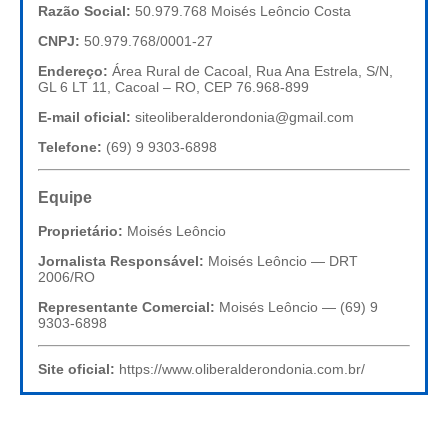
Razão Social:
50.979.768 Moisés Leôncio Costa
CNPJ:
50.979.768/0001-27
Endereço:
Área Rural de Cacoal, Rua Ana Estrela, S/N,
GL 6 LT 11, Cacoal – RO, CEP 76.968-899
E-mail oficial:
siteoliberalderondonia@gmail.com
Telefone:
(69) 9 9303-6898
Equipe
Proprietário:
Moisés Leôncio
Jornalista Responsável:
Moisés Leôncio — DRT
2006/RO
Representante Comercial:
Moisés Leôncio — (69) 9
9303-6898
Site oficial:
https://www.oliberalderondonia.com.br/