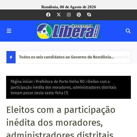
Rondônia, 06 de Agosto de 2026
nse foi
Todos os seis candidatos ao Governo de Rondônia
Com 
confirmam presença em encontro técnico promovido pelo
maio
D
Tribunal de Contas
E
Página inicial
Prefeitura de Porto Velho RO
Eleitos com a
participação inédita dos moradores, administradores distritais
tomam posse nesta sexta-feira (1)
S
T
Eleitos com a participação
A
inédita dos moradores,
Q
administradores distritais