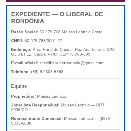
EXPEDIENTE — O LIBERAL DE
RONDÔNIA
Razão Social:
50.979.768 Moisés Leôncio Costa
CNPJ:
50.979.768/0001-27
Endereço:
Área Rural de Cacoal, Rua Ana Estrela, S/N,
GL 6 LT 11, Cacoal – RO, CEP 76.968-899
E-mail oficial:
siteoliberalderondonia@gmail.com
Telefone:
(69) 9 9303-6898
Equipe
Proprietário:
Moisés Leôncio
Jornalista Responsável:
Moisés Leôncio — DRT
2006/RO
Representante Comercial:
Moisés Leôncio — (69) 9
9303-6898