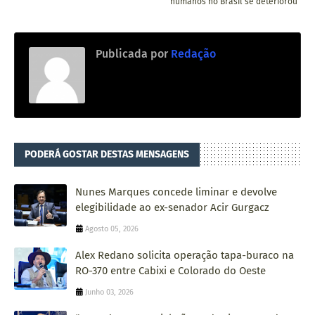
humanos no Brasil se deteriorou
Publicada por
Redação
PODERÁ GOSTAR DESTAS MENSAGENS
Nunes Marques concede liminar e devolve
elegibilidade ao ex-senador Acir Gurgacz
Agosto 05, 2026
Alex Redano solicita operação tapa-buraco na
RO-370 entre Cabixi e Colorado do Oeste
Junho 03, 2026