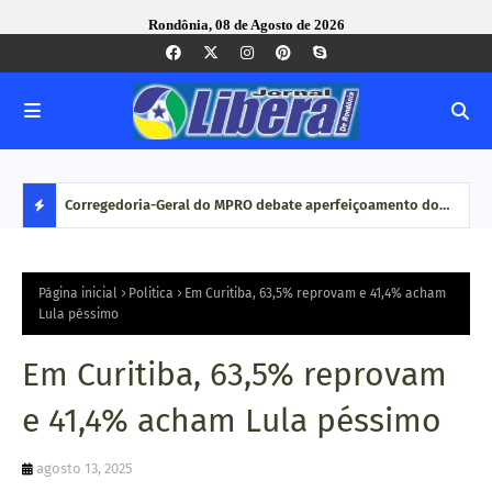
Rondônia, 08 de Agosto de 2026
com ação
Corregedoria-Geral do MPRO debate aperfeiçoamento do
Pesq
MP brasileiro em reunião do CNCGMPEU, realizada durante
disp
D
congresso nacional
E
Página inicial
Politica
Em Curitiba, 63,5% reprovam e 41,4% acham
Lula péssimo
S
Em Curitiba, 63,5% reprovam
T
e 41,4% acham Lula péssimo
A
agosto 13, 2025
Q