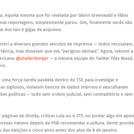
a. Aquela mesma que foi revelada por Glenn Greenwald e Fábio
umas reportagens, simplesmente parou. Sim, finalmente vocês vão
 dos tais 6 gigas de arquivos.
reci a diversos grandes veículos de imprensa — todos recusaram.
tância, mas disseram que era “perigoso demais”. Agora, retomo a
mericano
@shellenberger
— a mesma equipe do Twitter Files Brasil,
iro.
 uma força-tarefa paralela dentro do TSE para investigar e
temas sigilosos, violaram bancos de dados internos e vasculharam
iões políticas — tudo sem ordem judicial, sem contraditório e sem
páginas de direita, criticar Lula ou o STF, ou postar algo em apoi
 presas mesmo depois da PGR recomendar a soltura. Gente punida
s das eleições e cinco anos antes dos atos de 8 de janeiro.