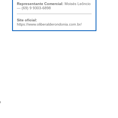
Representante Comercial:
Moisés Leôncio
— (69) 9 9303-6898
Site oficial:
https://www.oliberalderondonia.com.br/
o