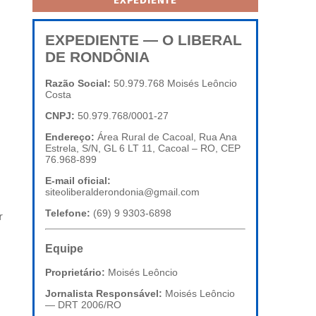
EXPEDIENTE
EXPEDIENTE — O LIBERAL
DE RONDÔNIA
Razão Social:
50.979.768 Moisés Leôncio
Costa
CNPJ:
50.979.768/0001-27
Endereço:
Área Rural de Cacoal, Rua Ana
Estrela, S/N, GL 6 LT 11, Cacoal – RO, CEP
76.968-899
E-mail oficial:
siteoliberalderondonia@gmail.com
Telefone:
(69) 9 9303-6898
r
Equipe
Proprietário:
Moisés Leôncio
Jornalista Responsável:
Moisés Leôncio
— DRT 2006/RO