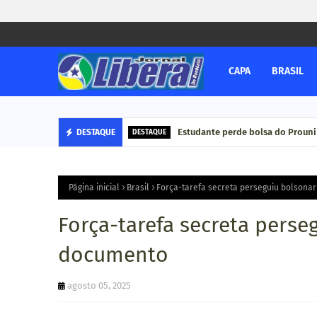
CAPA
BRASIL
Estudante perde bolsa do Prouni
DESTAQUE
DESTAQUE
Página inicial
Brasil
Força-tarefa secreta perseguiu bolsona
Força-tarefa secreta perse
documento
agosto 05, 2025