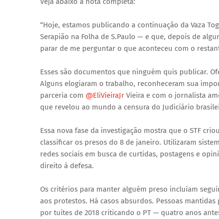
Veja abaixo a nota completa:
“Hoje, estamos publicando a continuação da Vaza Tog
Serapião na Folha de S.Paulo — e que, depois de alg
parar de me perguntar o que aconteceu com o restante
Esses são documentos que ninguém quis publicar. Ofe
Alguns elogiaram o trabalho, reconheceram sua impor
parceria com
@EliVieiraJr
Vieira e com o jornalista a
que revelou ao mundo a censura do Judiciário brasile
Essa nova fase da investigação mostra que o STF criou
classificar os presos do 8 de janeiro. Utilizaram sis
redes sociais em busca de curtidas, postagens e opin
direito à defesa.
Os critérios para manter alguém preso incluíam seguir 
aos protestos. Há casos absurdos. Pessoas mantidas
por tuítes de 2018 criticando o PT — quatro anos ante