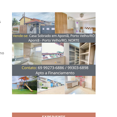
s
 no