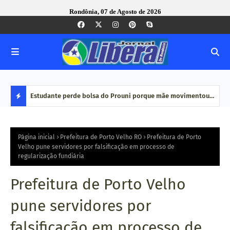
Rondônia, 07 de Agosto de 2026
e Pequenas
Estudante perde bolsa do Prouni porque mãe movimentou
Caco
dinheiro em plataformas de aposta: 'Jogo online não é
bair
D
renda', diz
E
Página inicial
Prefeitura de Porto Velho RO
Prefeitura de Porto
Velho pune servidores por falsificação em processo de
regularização fundiária
S
T
Prefeitura de Porto Velho
A
pune servidores por
Q
falsificação em processo de