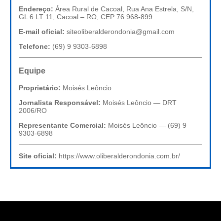
Endereço:
Área Rural de Cacoal, Rua Ana Estrela, S/N,
GL 6 LT 11, Cacoal – RO, CEP 76.968-899
E-mail oficial:
siteoliberalderondonia@gmail.com
Telefone:
(69) 9 9303-6898
Equipe
Proprietário:
Moisés Leôncio
Jornalista Responsável:
Moisés Leôncio — DRT
2006/RO
Representante Comercial:
Moisés Leôncio — (69) 9
9303-6898
Site oficial:
https://www.oliberalderondonia.com.br/