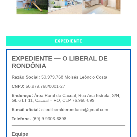
EXPEDIENTE
EXPEDIENTE — O LIBERAL DE
RONDÔNIA
Razão Social:
50.979.768 Moisés Leôncio Costa
CNPJ:
50.979.768/0001-27
Endereço:
Área Rural de Cacoal, Rua Ana Estrela, S/N,
GL 6 LT 11, Cacoal – RO, CEP 76.968-899
E-mail oficial:
siteoliberalderondonia@gmail.com
Telefone:
(69) 9 9303-6898
Equipe