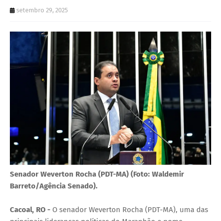
U
setembro 29, 2025
E
Senador Weverton Rocha (PDT-MA) (Foto: Waldemir
Barreto/Agência Senado).
Cacoal, RO -
O senador Weverton Rocha (PDT-MA), uma das