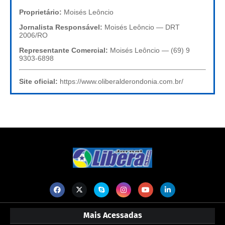
Proprietário:
Moisés Leôncio
Jornalista Responsável:
Moisés Leôncio — DRT
2006/RO
Representante Comercial:
Moisés Leôncio — (69) 9
9303-6898
Site oficial:
https://www.oliberalderondonia.com.br/
Mais Acessadas