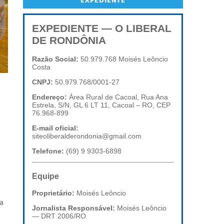
EXPEDIENTE
EXPEDIENTE — O LIBERAL
DE RONDÔNIA
Razão Social:
50.979.768 Moisés Leôncio
Costa
CNPJ:
50.979.768/0001-27
Endereço:
Área Rural de Cacoal, Rua Ana
Estrela, S/N, GL 6 LT 11, Cacoal – RO, CEP
76.968-899
E-mail oficial:
siteoliberalderondonia@gmail.com
Telefone:
(69) 9 9303-6898
Equipe
Proprietário:
Moisés Leôncio
a
Jornalista Responsável:
Moisés Leôncio
— DRT 2006/RO