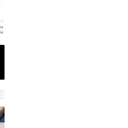
E
ra
ia