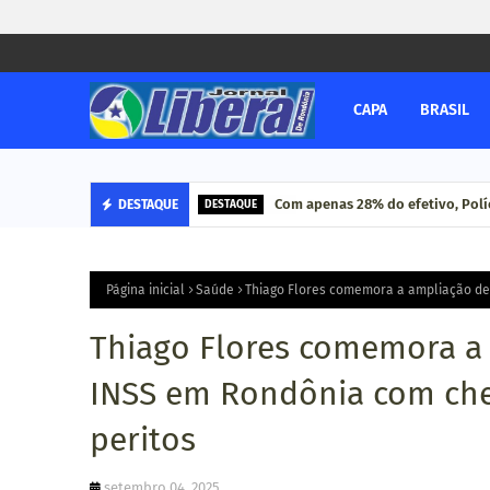
CAPA
BRASIL
Com apenas 28% do efetivo, Políc
DESTAQUE
DESTAQUE
Página inicial
Saúde
Thiago Flores comemora a ampliação de
Thiago Flores comemora a
INSS em Rondônia com che
peritos
setembro 04, 2025