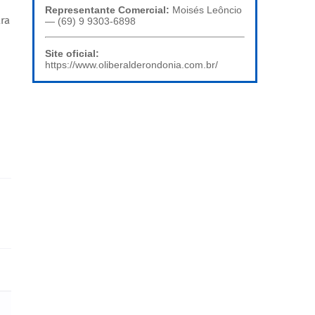
Representante Comercial:
Moisés Leôncio
ara
— (69) 9 9303-6898
Site oficial:
https://www.oliberalderondonia.com.br/