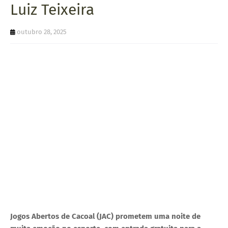
Luiz Teixeira
U
E
outubro 28, 2025
Jogos Abertos de Cacoal (JAC) prometem uma noite de