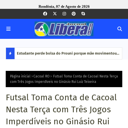
Rondônia, 07 de Agosto de 2026
e Pequenas
Estudante perde bolsa do Prouni porque mãe movimentou
Caco
dinheiro em plataformas de aposta: 'Jogo online não é
bair
D
renda', diz
E
Página inicial
Cacoal RO
Futsal Toma Conta de Cacoal Nesta Terça
com Três Jogos Imperdíveis no Ginásio Rui Luiz Teixeira
S
Futsal Toma Conta de Cacoal
T
Nesta Terça com Três Jogos
A
Imperdíveis no Ginásio Rui
Q