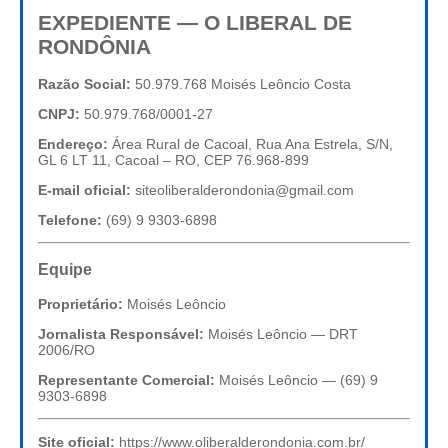
EXPEDIENTE — O LIBERAL DE
RONDÔNIA
Razão Social:
50.979.768 Moisés Leôncio Costa
CNPJ:
50.979.768/0001-27
Endereço:
Área Rural de Cacoal, Rua Ana Estrela, S/N,
GL 6 LT 11, Cacoal – RO, CEP 76.968-899
E-mail oficial:
siteoliberalderondonia@gmail.com
Telefone:
(69) 9 9303-6898
Equipe
Proprietário:
Moisés Leôncio
Jornalista Responsável:
Moisés Leôncio — DRT
2006/RO
Representante Comercial:
Moisés Leôncio — (69) 9
9303-6898
Site oficial:
https://www.oliberalderondonia.com.br/