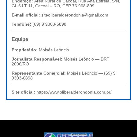
Endereço:
Área Rural de Cacoal, Rua Ana Estrela, S/N,
GL 6 LT 11, Cacoal – RO, CEP 76.968-899
E-mail oficial:
siteoliberalderondonia@gmail.com
Telefone:
(69) 9 9303-6898
Equipe
Proprietário:
Moisés Leôncio
Jornalista Responsável:
Moisés Leôncio — DRT
2006/RO
Representante Comercial:
Moisés Leôncio — (69) 9
9303-6898
Site oficial:
https://www.oliberalderondonia.com.br/