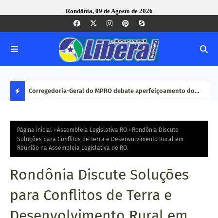
Rondônia, 09 de Agosto de 2026
com ação
Corregedoria-Geral do MPRO debate aperfeiçoamento do
Pesq
MP brasileiro em reunião do CNCGMPEU, realizada durante
disp
D
congresso nacional
E
Página inicial
Assembleia Legislativa RO
Rondônia Discute
Soluções para Conflitos de Terra e Desenvolvimento Rural em
Reunião na Assembleia Legislativa de RO.
S
T
Rondônia Discute Soluções
A
para Conflitos de Terra e
Q
Desenvolvimento Rural em