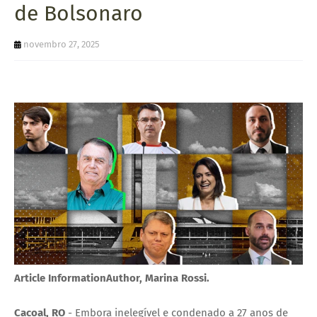
de Bolsonaro
U
E
novembro 27, 2025
Article InformationAuthor, Marina Rossi.
Cacoal, RO
- Embora inelegível e condenado a 27 anos de