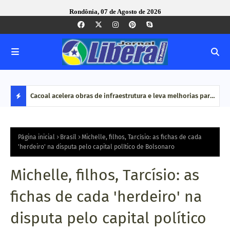
Rondônia, 07 de Agosto de 2026
vimentou
Cacoal acelera obras de infraestrutura e leva melhorias para
MPRO
ão é
bairros e zona rural
por 
D
do O
E
Página inicial
Brasíl
Michelle, filhos, Tarcísio: as fichas de cada
'herdeiro' na disputa pelo capital político de Bolsonaro
S
Michelle, filhos, Tarcísio: as
T
fichas de cada 'herdeiro' na
A
disputa pelo capital político
Q