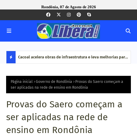
Rondônia, 07 de Agosto de 2026
vimentou
Cacoal acelera obras de infraestrutura e leva melhorias para
MPRO
ão é
bairros e zona rural
por 
D
do O
E
Página inicial
Governo de Rondônia
Provas do Saero começam a
ser aplicadas na rede de ensino em Rondônia
S
Provas do Saero começam a
T
ser aplicadas na rede de
A
ensino em Rondônia
Q