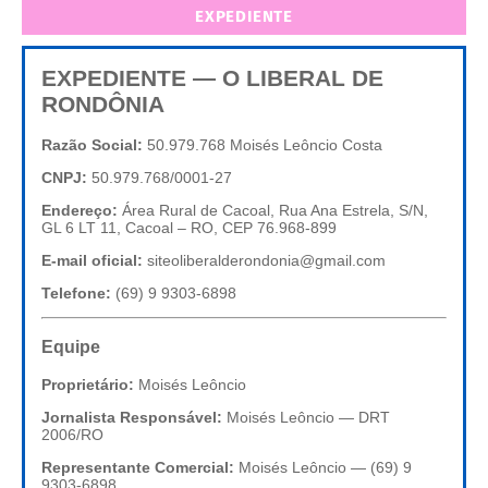
EXPEDIENTE
EXPEDIENTE — O LIBERAL DE
RONDÔNIA
Razão Social:
50.979.768 Moisés Leôncio Costa
CNPJ:
50.979.768/0001-27
Endereço:
Área Rural de Cacoal, Rua Ana Estrela, S/N,
GL 6 LT 11, Cacoal – RO, CEP 76.968-899
E-mail oficial:
siteoliberalderondonia@gmail.com
Telefone:
(69) 9 9303-6898
Equipe
Proprietário:
Moisés Leôncio
Jornalista Responsável:
Moisés Leôncio — DRT
2006/RO
Representante Comercial:
Moisés Leôncio — (69) 9
9303-6898