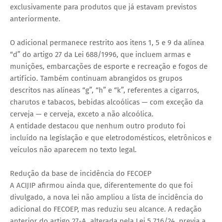
exclusivamente para produtos que já estavam previstos
anteriormente.
O adicional permanece restrito aos itens 1, 5 e 9 da alínea
“d” do artigo 27 da Lei 688/1996, que incluem armas e
munições, embarcações de esporte e recreação e fogos de
artifício. Também continuam abrangidos os grupos
descritos nas alíneas “g”, “h” e “k”, referentes a cigarros,
charutos e tabacos, bebidas alcoólicas — com exceção da
cerveja — e cerveja, exceto a não alcoólica.
A entidade destacou que nenhum outro produto foi
incluído na legislação e que eletrodomésticos, eletrônicos e
veículos não aparecem no texto legal.
Redução da base de incidência do FECOEP
A ACIJIP afirmou ainda que, diferentemente do que foi
divulgado, a nova lei não ampliou a lista de incidência do
adicional do FECOEP, mas reduziu seu alcance. A redação
anterior do artigo 27-A, alterada pela Lei 5.716/24, previa a