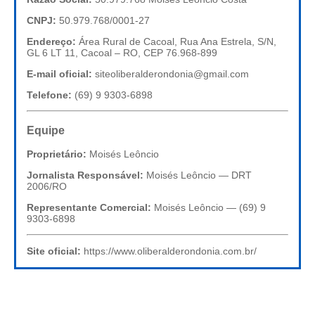
CNPJ:
50.979.768/0001-27
Endereço:
Área Rural de Cacoal, Rua Ana Estrela, S/N,
GL 6 LT 11, Cacoal – RO, CEP 76.968-899
E-mail oficial:
siteoliberalderondonia@gmail.com
Telefone:
(69) 9 9303-6898
Equipe
Proprietário:
Moisés Leôncio
Jornalista Responsável:
Moisés Leôncio — DRT
2006/RO
Representante Comercial:
Moisés Leôncio — (69) 9
9303-6898
Site oficial:
https://www.oliberalderondonia.com.br/