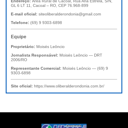
Endereço:
Área Rural de Cacoal, Rua Ana Estrela, S/N,
GL 6 LT 11, Cacoal – RO, CEP 76.968-899
E-mail oficial:
siteoliberalderondonia@gmail.com
Telefone:
(69) 9 9303-6898
Equipe
Proprietário:
Moisés Leôncio
Jornalista Responsável:
Moisés Leôncio — DRT
2006/RO
Representante Comercial:
Moisés Leôncio — (69) 9
9303-6898
Site oficial:
https://www.oliberalderondonia.com.br/