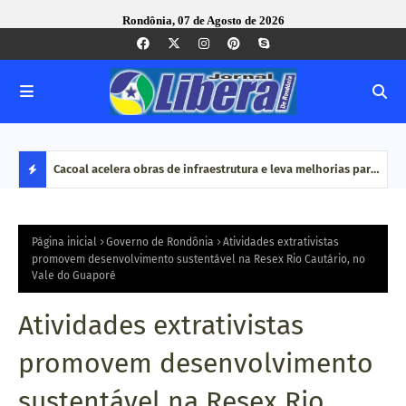
Rondônia, 07 de Agosto de 2026
vimentou
Cacoal acelera obras de infraestrutura e leva melhorias para
MPRO
ão é
bairros e zona rural
por 
D
do O
E
Página inicial
Governo de Rondônia
Atividades extrativistas
promovem desenvolvimento sustentável na Resex Rio Cautário, no
Vale do Guaporé
S
T
Atividades extrativistas
A
promovem desenvolvimento
Q
sustentável na Resex Rio