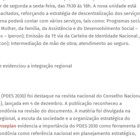
r de segunda a sexta-feira, das 7h30 às 18h. A nova unidade está
citados, reforçando a estratégia de descentralização dos serviço
hena poderá contar com vários serviços, tais como: Programas soci
Mulher, da Família, da Assistência e do Desenvolvimento Social –
s – Iperon); Emissão da 1ª via da Carteira de Identidade Nacional ,
on); Intermediação de mão de obra; atendimento ao seguro.
e evidenciou a integração regional
(PDES 2030) foi destaque na revista nacional do Conselho Nacion
n), lançada em 4 de dezembro. A publicação reconheceu a
ondônia na revisão do documento. A matéria foi divulgada na
egional, a escuta da sociedade e a organização estratégica do
onseplan
evidencia a importância do PDES 2030 como ferramenta d
ondônia como referência nacional em planejamento estratégico,