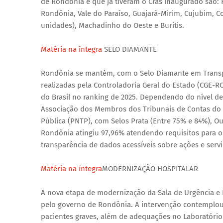
de Rondônia e que já tiveram o Cras inaugurado são: R
Rondônia, Vale do Paraíso, Guajará-Mirim, Cujubim, Co
unidades), Machadinho do Oeste e Buritis.
Matéria na íntegra
SELO DIAMANTE
Rondônia se mantém, com o Selo Diamante em Transpa
realizadas pela Controladoria Geral do Estado (CGE-R
do Brasil no ranking de 2025. Dependendo do nível de 
Associação dos Membros dos Tribunais de Contas do B
Pública (PNTP), com Selos Prata (Entre 75% e 84%), O
Rondônia atingiu 97,96% atendendo requisitos para 
transparência de dados acessíveis sobre ações e serv
Matéria na íntegra
MODERNIZAÇÃO HOSPITALAR
A nova etapa de modernização da Sala de Urgência e E
pelo governo de Rondônia. A intervenção contemplou
pacientes graves, além de adequações no Laboratório