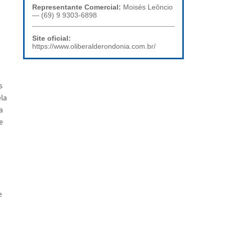
Representante Comercial:
Moisés Leôncio
— (69) 9 9303-6898
Site oficial:
https://www.oliberalderondonia.com.br/
s
ela
a
e
e