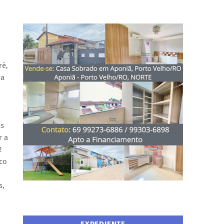
ré,
ia
As
r a
2
ico
s,