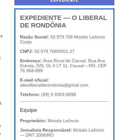
EXPEDIENTE
EXPEDIENTE — O LIBERAL
DE RONDÔNIA
 e
Razão Social:
50.979.768 Moisés Leôncio
Costa
CNPJ:
50.979.768/0001-27
l
Endereço:
Área Rural de Cacoal, Rua Ana
Estrela, S/N, GL 6 LT 11, Cacoal – RO, CEP
76.968-899
E-mail oficial:
siteoliberalderondonia@gmail.com
Telefone:
(69) 9 9303-6898
A
Equipe
Proprietário:
Moisés Leôncio
e
Jornalista Responsável:
Moisés Leôncio
o
— DRT 2006/RO