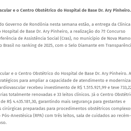
cular e o Centro Obstétrico do Hospital de Base Dr. Ary Pinheiro.
 do Governo de Rondônia nesta semana estão, a entrega da Clínica
o Hospital de Base Dr. Ary Pinheiro, a realização do 7º Concurso
eferência de Assistência Social (Cras), no município de Nova Mamo
o Brasil no ranking de 2025, com o Selo Diamante em Transparênc
cular e o Centro Obstétrico do Hospital de Base Dr. Ary Pinheiro. 
ratégicos para ampliar a capacidade de atendimento e moderniza
ardiovascular recebeu investimento de R$ 1.515.921,99 e teve 733,2
ias totalmente renovadas e 33 leitos clínicos. Já o Centro Obstétr
e R$ 4.435.181,30, garantindo mais segurança para gestantes e
 cirúrgicas preparadas para procedimentos obstétricos complexo
Pós-Anestésica (RPA) com três leitos, sala de cuidados ao recém-
nso.