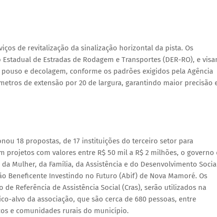
os de revitalização da sinalização horizontal da pista. Os
 Estadual de Estradas de Rodagem e Transportes (DER-RO), e vis
de pouso e decolagem, conforme os padrões exigidos pela Agência
0 metros de extensão por 20 de largura, garantindo maior precisão 
onou 18 propostas, de 17 instituições do terceiro setor para
 projetos com valores entre R$ 50 mil a R$ 2 milhões, o governo
da Mulher, da Família, da Assistência e do Desenvolvimento Socia
ção Beneficente Investindo no Futuro (Abif) de Nova Mamoré. Os
de Referência de Assistência Social (Cras), serão utilizados na
ico-alvo da associação, que são cerca de 680 pessoas, entre
ricos e comunidades rurais do município.