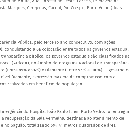
olim de Moura, Alta Floresta do Oeste, Parecis, Primavera de
sta Marques, Cerejeiras, Cacoal, Rio Crespo, Porto Velho (duas
rência Pública, pelo terceiro ano consecutivo, com ações
O), conquistando a 6ª colocação entre todos os governos estaduai
transparência pública, os governos estaduais são classificados p
rasil (Atricon), no âmbito do Programa Nacional de Transparênci
uro (Entre 85% e 94%) e Diamante (Entre 95% e 100%). O governo d
o nível Diamante, expressão máxima de compromisso com a
iços realizados em benefício da população.
mergência do Hospital João Paulo II, em Porto Velho, foi entregu
 a recuperação da Sala Vermelha, destinada ao atendimento de
 e no Saguão, totalizando 594,41 metros quadrados de área