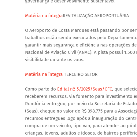
governança e desenvolvimento sustentável.
Matéria na íntegra
REVITALIZAÇÃO AEROPORTUÁRIA
O Aeroporto de Costa Marques está passando por serviç
trabalhos estão sendo executados pelo Departamento
garantir mais segurança e eficiência nas operações 
Nacional de Aviação Civil (ANAC). A pista possui 1.50
visibilidade durante os voos.
Matéria na íntegra
TERCEIRO SETOR
Como parte do
Edital nº 5/2025/Seas/GFC
, que seleci
receberem recursos, via fomento para investimento em
Rondônia entregou, por meio da Secretaria de Estado 
(Seas), cheque no valor de R$ 398.775 para a Associa
recursos entregues logo após a inauguração do Centro 
compra de um veículo, tipo van, para atender ao públ
crianças, jovens, adultos e idosos, de bairros perifé