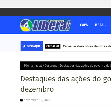
CAPA
BRASIL
Cacoal acelera obras de infraestr
DESTAQUE
CACOAL RO
Página inicial
Destaque
Destaques das ações do governo de 
Destaques das ações do go
dezembro
dezembro 12, 2025