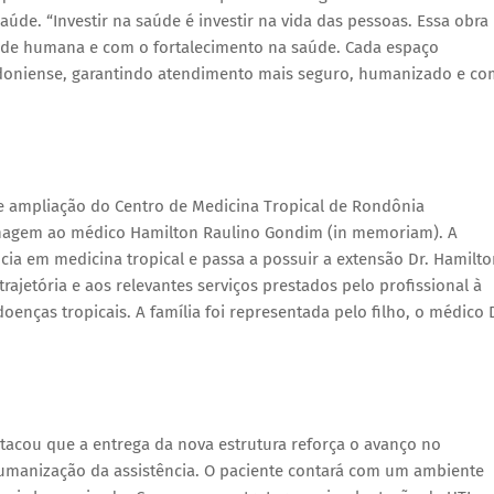
úde. “Investir na saúde é investir na vida das pessoas. Essa obra
de humana e com o fortalecimento na saúde. Cada espaço
doniense, garantindo atendimento mais seguro, humanizado e co
e ampliação do Centro de Medicina Tropical de Rondônia
nagem ao médico Hamilton Raulino Gondim (in memoriam). A
a em medicina tropical e passa a possuir a extensão Dr. Hamilto
jetória e aos relevantes serviços prestados pelo profissional à
nças tropicais. A família foi representada pelo filho, o médico 
tacou que a entrega da nova estrutura reforça o avanço no
humanização da assistência. O paciente contará com um ambiente