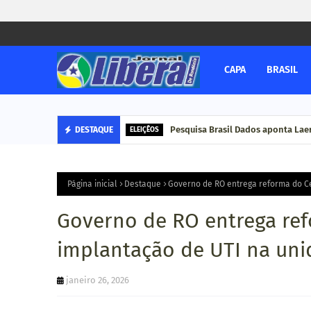
CAPA
BRASIL
Pesquisa Brasil Dados aponta Lae
DESTAQUE
ELEIÇÊOS
Página inicial
Destaque
Governo de RO entrega reforma do C
Governo de RO entrega re
implantação de UTI na un
janeiro 26, 2026