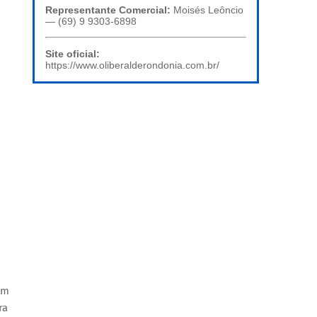
Representante Comercial:
Moisés Leôncio
— (69) 9 9303-6898
Site oficial:
https://www.oliberalderondonia.com.br/
om
ra