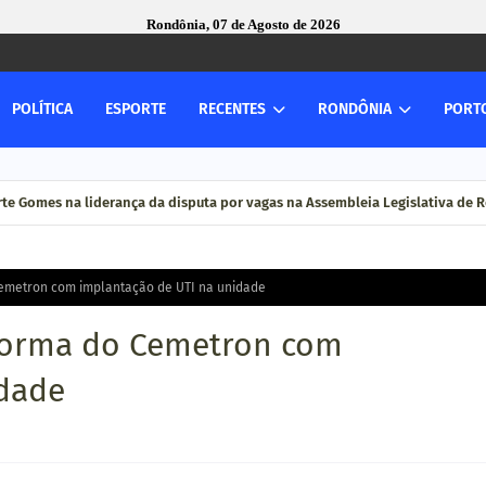
Rondônia, 07 de Agosto de 2026
POLÍTICA
ESPORTE
RECENTES
RONDÔNIA
PORT
rte Gomes na liderança da disputa por vagas na Assembleia Legislativa de
emetron com implantação de UTI na unidade
forma do Cemetron com
idade