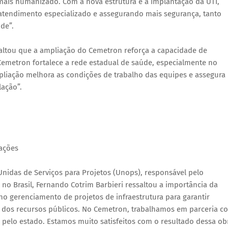
mais humanizado. Com a nova estrutura e a implantação da UTI,
 atendimento especializado e assegurando mais segurança, tanto
de”.
saltou que a ampliação do Cemetron reforça a capacidade de
Cemetron fortalece a rede estadual de saúde, especialmente no
liação melhora as condições de trabalho das equipes e assegura
ação”.
ações
nidas de Serviços para Projetos (Unops), responsável pelo
o Brasil, Fernando Cotrim Barbieri ressaltou a importância da
o gerenciamento de projetos de infraestrutura para garantir
 dos recursos públicos. No Cemetron, trabalhamos em parceria c
 pelo estado. Estamos muito satisfeitos com o resultado dessa ob