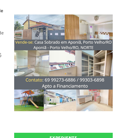
de
de
$