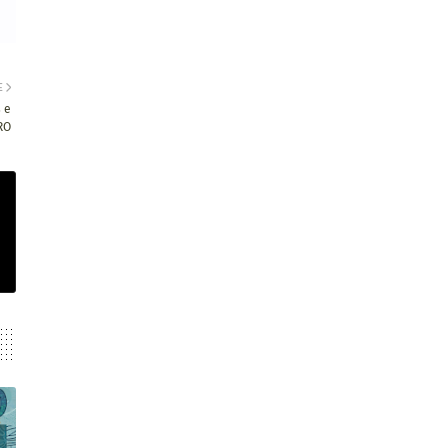
E
 e
RO