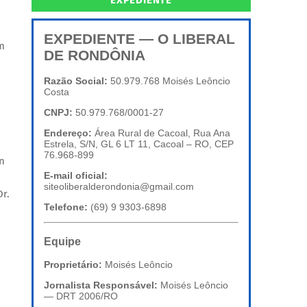
EXPEDIENTE
EXPEDIENTE — O LIBERAL
m
DE RONDÔNIA
Razão Social:
50.979.768 Moisés Leôncio
Costa
CNPJ:
50.979.768/0001-27
Endereço:
Área Rural de Cacoal, Rua Ana
Estrela, S/N, GL 6 LT 11, Cacoal – RO, CEP
76.968-899
n
E-mail oficial:
siteoliberalderondonia@gmail.com
Dr.
Telefone:
(69) 9 9303-6898
Equipe
Proprietário:
Moisés Leôncio
Jornalista Responsável:
Moisés Leôncio
— DRT 2006/RO