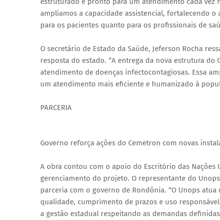
estruturado e pronto para um atendimento cada vez 
ampliamos a capacidade assistencial, fortalecendo o
para os pacientes quanto para os profissionais de saú
O secretário de Estado da Saúde, Jeferson Rocha res
resposta do estado. “A entrega da nova estrutura do 
atendimento de doenças infectocontagiosas. Essa amp
um atendimento mais eficiente e humanizado à popul
PARCERIA
Governo reforça ações do Cemetron com novas instal
A obra contou com o apoio do Escritório das Nações U
gerenciamento do projeto. O representante do Unops n
parceria com o governo de Rondônia. “O Unops atua n
qualidade, cumprimento de prazos e uso responsável
a gestão estadual respeitando as demandas definidas