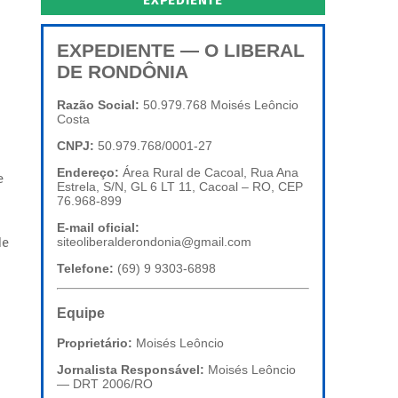
EXPEDIENTE
EXPEDIENTE — O LIBERAL
DE RONDÔNIA
Razão Social:
50.979.768 Moisés Leôncio
Costa
CNPJ:
50.979.768/0001-27
Endereço:
Área Rural de Cacoal, Rua Ana
e
Estrela, S/N, GL 6 LT 11, Cacoal – RO, CEP
76.968-899
E-mail oficial:
de
siteoliberalderondonia@gmail.com
Telefone:
(69) 9 9303-6898
Equipe
Proprietário:
Moisés Leôncio
Jornalista Responsável:
Moisés Leôncio
— DRT 2006/RO