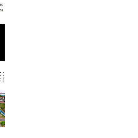
ão
na