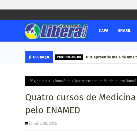
CAPA
BRASIL
PRF apreende mais de uma 
DESTAQUE
PORTO VELHO RO
Página inicial
Rondônia
Quatro cursos de Medicina em Rondô
Quatro cursos de Medicin
pelo ENAMED
janeiro 20, 2026