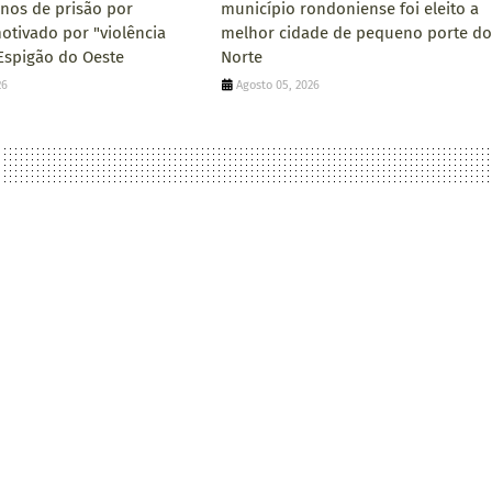
anos de prisão por
município rondoniense foi eleito a
otivado por "violência
melhor cidade de pequeno porte do
 Espigão do Oeste
Norte
26
Agosto 05, 2026