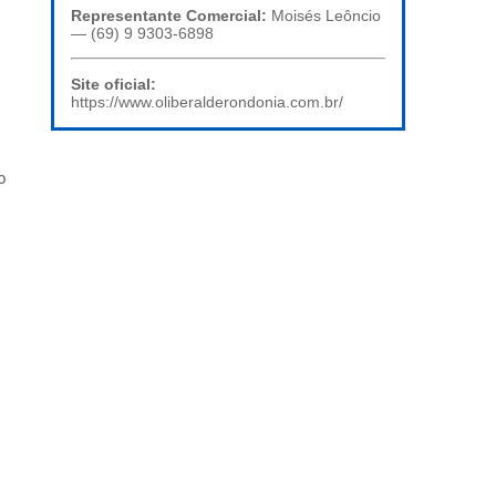
Representante Comercial:
Moisés Leôncio
— (69) 9 9303-6898
Site oficial:
https://www.oliberalderondonia.com.br/
o