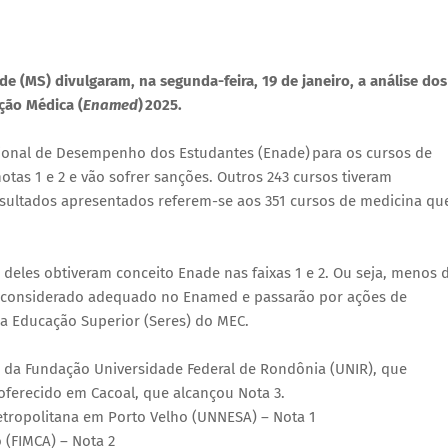
e (MS) divulgaram, na segunda-feira, 19 de janeiro, a análise dos
ção Médica (
Enamed
) 2025.
nal de Desempenho dos Estudantes (Enade) para os cursos de
otas 1 e 2 e vão sofrer sanções. Outros 243 cursos tiveram
resultados apresentados referem-se aos 351 cursos de medicina qu
 deles obtiveram conceito Enade nas faixas 1 e 2. Ou seja, menos 
considerado adequado no Enamed e passarão por ações de
da Educação Superior (Seres) do MEC.
 da Fundação Universidade Federal de Rondônia (UNIR), que
oferecido em Cacoal, que alcançou Nota 3.
etropolitana em Porto Velho (UNNESA) – Nota 1
 (FIMCA) – Nota 2