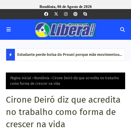
Rondônia, 06 de Agosto de 2026
e Pequenas
Estudante perde bolsa do Prouni porque mãe movimentou
Caco
dinheiro em plataformas de aposta: 'Jogo online não é
bair
D
renda', diz
E
Página inicial
Rondônia
Cirone Deiró diz que acredita no trabalho
como forma de crescer na vida
S
Cirone Deiró diz que acredita
T
no trabalho como forma de
A
crescer na vida
Q