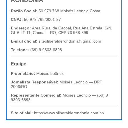
Razão Social:
50.979.768 Moisés Leôncio Costa
CNPJ:
50.979.768/0001-27
Endereço:
Área Rural de Cacoal, Rua Ana Estrela, S/N,
GL 6 LT 11, Cacoal – RO, CEP 76.968-899
E-mail oficial:
siteoliberalderondonia@gmail.com
Telefone:
(69) 9 9303-6898
Equipe
Proprietário:
Moisés Leôncio
Jornalista Responsável:
Moisés Leôncio — DRT
2006/RO
Representante Comercial:
Moisés Leôncio — (69) 9
9303-6898
Site oficial:
https://www.oliberalderondonia.com.br/