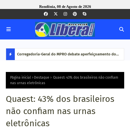
Rondônia, 08 de Agosto de 2026
com ação
Corregedoria-Geral do MPRO debate aperfeiçoamento do
Pesq
MP brasileiro em reunião do CNCGMPEU, realizada durante
disp
D
congresso nacional
E
Página inicial
Destaque
Quaest: 43% dos brasileiros não confiam
nas urnas eletrônicas
S
Quaest: 43% dos brasileiros
T
não confiam nas urnas
A
eletrônicas
Q