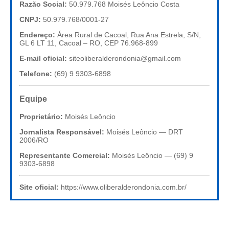
Razão Social:
50.979.768 Moisés Leôncio Costa
CNPJ:
50.979.768/0001-27
Endereço:
Área Rural de Cacoal, Rua Ana Estrela, S/N,
GL 6 LT 11, Cacoal – RO, CEP 76.968-899
E-mail oficial:
siteoliberalderondonia@gmail.com
Telefone:
(69) 9 9303-6898
Equipe
Proprietário:
Moisés Leôncio
Jornalista Responsável:
Moisés Leôncio — DRT
2006/RO
Representante Comercial:
Moisés Leôncio — (69) 9
9303-6898
Site oficial:
https://www.oliberalderondonia.com.br/