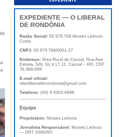
EXPEDIENTE
EXPEDIENTE — O LIBERAL
DE RONDÔNIA
úde
Razão Social:
50.979.768 Moisés Leôncio
Costa
CNPJ:
50.979.768/0001-27
Endereço:
Área Rural de Cacoal, Rua Ana
ra
Estrela, S/N, GL 6 LT 11, Cacoal – RO, CEP
76.968-899
na
E-mail oficial:
siteoliberalderondonia@gmail.com
Telefone:
(69) 9 9303-6898
Equipe
Proprietário:
Moisés Leôncio
Jornalista Responsável:
Moisés Leôncio
— DRT 2006/RO