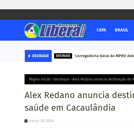
CAPA
BRASIL
Corregedoria-Geral do MPRO deb
DESTAQUE
DESTAQUE
Página inicial
Destaque
Alex Redano anuncia destinação de 
Alex Redano anuncia desti
saúde em Cacaulândia
março 03, 2026