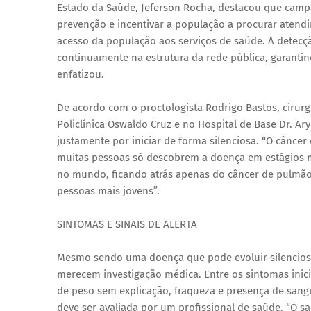
Estado da Saúde, Jeferson Rocha, destacou que camp
prevenção e incentivar a população a procurar aten
acesso da população aos serviços de saúde. A detecçã
continuamente na estrutura da rede pública, garantin
enfatizou.
De acordo com o proctologista Rodrigo Bastos, cirurgi
Policlínica Oswaldo Cruz e no Hospital de Base Dr. Ar
justamente por iniciar de forma silenciosa. “O câncer
muitas pessoas só descobrem a doença em estágios m
no mundo, ficando atrás apenas do câncer de pulmão,
pessoas mais jovens”.
SINTOMAS E SINAIS DE ALERTA
Mesmo sendo uma doença que pode evoluir silenciosam
merecem investigação médica. Entre os sintomas inicia
de peso sem explicação, fraqueza e presença de sangu
deve ser avaliada por um profissional de saúde. “O 