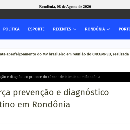
Rondônia, 08 de Agosto de 2026
POLÍTICA
ESPORTE
RECENTES
RONDÔNIA
PORT
ate aperfeiçoamento do MP brasileiro em reunião do CNCGMPEU, realizada 
ão e diagnóstico precoce do câncer de intestino em Rondônia
ça prevenção e diagnóstico
stino em Rondônia