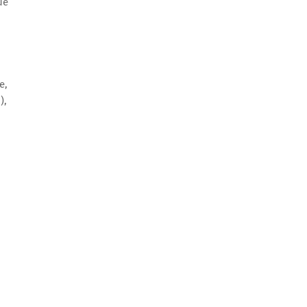
ue
e,
),