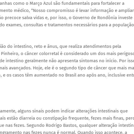
anhas como o Março Azul são fundamentais para fortalecer a
dimento médico, “Nosso compromisso é levar informação e ampliar
o precoce salva vidas e, por isso, o Governo de Rondônia investe
do exames, consultas e tratamentos necessários para a população
ão do intestino, reto e ânus, que realiza atendimentos pela
y Pinheiro, o câncer colorretal é considerado um dos mais perigos
 de intestino geralmente não apresenta sintomas no início. Por iss
ais avançados. Hoje, ele é o segundo tipo de câncer que mais ma
 e os casos têm aumentado no Brasil ano após ano, inclusive ent
ente, alguns sinais podem indicar alterações intestinais que
is estão diarreia ou constipação frequente, fezes mais finas, per
e nas fezes. Segundo Rodrigo Bastos, qualquer alteração intestin
sangramento nas fezes nunca é normal. Quando isso acontece, a