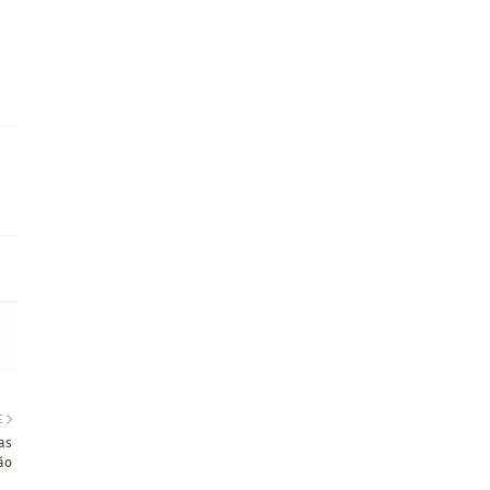
E
as
ão