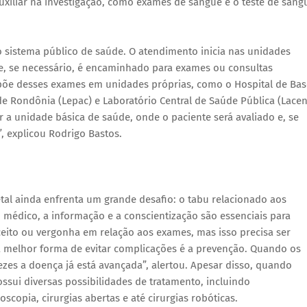
xiliar na investigação, como exames de sangue e o teste de sang
 sistema público de saúde. O atendimento inicia nas unidades
 e, se necessário, é encaminhado para exames ou consultas
spõe desses exames em unidades próprias, como o Hospital de Bas
 de Rondônia (Lepac) e Laboratório Central de Saúde Pública (Lacen
 a unidade básica de saúde, onde o paciente será avaliado e, se
, explicou Rodrigo Bastos.
al ainda enfrenta um grande desafio: o tabu relacionado aos
 médico, a informação e a conscientização são essenciais para
ceito ou vergonha em relação aos exames, mas isso precisa ser
 a melhor forma de evitar complicações é a prevenção. Quando os
zes a doença já está avançada”, alertou. Apesar disso, quando
ssui diversas possibilidades de tratamento, incluindo
scopia, cirurgias abertas e até cirurgias robóticas.