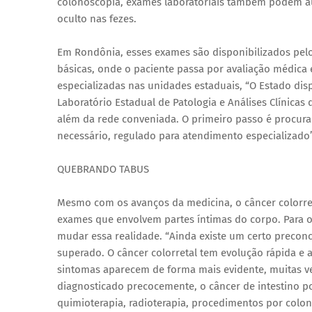
colonoscopia, exames laboratoriais também podem au
oculto nas fezes.
Em Rondônia, esses exames são disponibilizados pelo
básicas, onde o paciente passa por avaliação médica
especializadas nas unidades estaduais, “O Estado di
Laboratório Estadual de Patologia e Análises Clínicas
além da rede conveniada. O primeiro passo é procurar
necessário, regulado para atendimento especializado”
QUEBRANDO TABUS
Mesmo com os avanços da medicina, o câncer colorret
exames que envolvem partes íntimas do corpo. Para o
mudar essa realidade. “Ainda existe um certo precon
superado. O câncer colorretal tem evolução rápida e
sintomas aparecem de forma mais evidente, muitas ve
diagnosticado precocemente, o câncer de intestino po
quimioterapia, radioterapia, procedimentos por colono