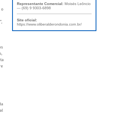
Representante Comercial:
Moisés Leôncio
— (69) 9 9303-6898
 o
Site oficial:
”,
https://www.oliberalderondonia.com.br/
os
o,
ta
re
da
al