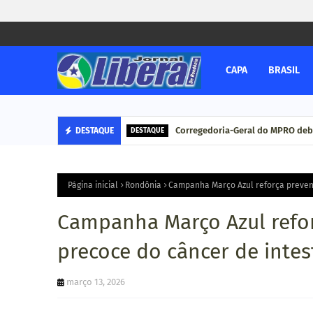
CAPA
BRASIL
Corregedoria-Geral do MPRO deb
DESTAQUE
DESTAQUE
Página inicial
Rondônia
Campanha Março Azul reforça prevenç
Campanha Março Azul refor
precoce do câncer de inte
março 13, 2026