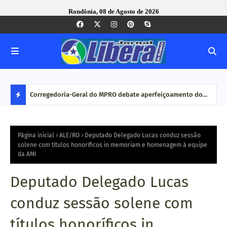
Rondônia, 08 de Agosto de 2026
com ação
Corregedoria-Geral do MPRO debate aperfeiçoamento do
Pesq
MP brasileiro em reunião do CNCGMPEU, realizada durante
disp
D
congresso nacional
E
Página inicial
ALE/RO
Deputado Delegado Lucas conduz sessão
solene com títulos honoríficos in memoriam e homenagem à equipe
da AMI
S
T
Deputado Delegado Lucas
A
conduz sessão solene com
Q
títulos honoríficos in