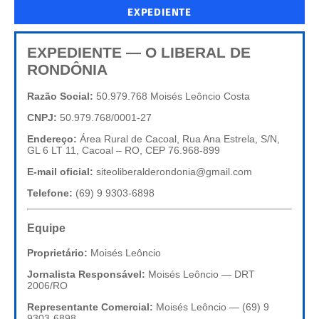
EXPEDIENTE
EXPEDIENTE — O LIBERAL DE
RONDÔNIA
Razão Social:
50.979.768 Moisés Leôncio Costa
CNPJ:
50.979.768/0001-27
Endereço:
Área Rural de Cacoal, Rua Ana Estrela, S/N,
GL 6 LT 11, Cacoal – RO, CEP 76.968-899
E-mail oficial:
siteoliberalderondonia@gmail.com
Telefone:
(69) 9 9303-6898
Equipe
Proprietário:
Moisés Leôncio
Jornalista Responsável:
Moisés Leôncio — DRT
2006/RO
Representante Comercial:
Moisés Leôncio — (69) 9
9303-6898