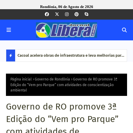
Rondônia, 06 de Agosto de 2026
vimentou
Cacoal acelera obras de infraestrutura e leva melhorias para
MPRO
ão é
bairros e zona rural
por 
D
do O
E
Página inicial
Governo de Rondônia
Governo de RO promove 3ª
Edição do “Vem pro Parque” com atividades de conscientização
ambiental
S
T
Governo de RO promove 3ª
A
Edição do “Vem pro Parque”
Q
com atividades de