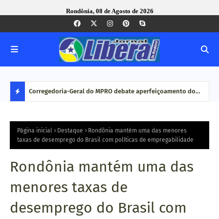
Rondônia, 08 de Agosto de 2026
com ação
Corregedoria-Geral do MPRO debate aperfeiçoamento do
Pesq
MP brasileiro em reunião do CNCGMPEU, realizada durante
disp
D
congresso nacional
E
Página inicial
Destaque
Rondônia mantém uma das menores
taxas de desemprego do Brasil com políticas de empregabilidade
S
Rondônia mantém uma das
T
menores taxas de
A
desemprego do Brasil com
Q