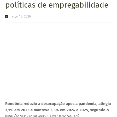
políticas de empregabilidade
U
E
março 18, 2026
Rondônia reduziu a desocupação após a pandemia, atingiu
3,1% em 2023 e manteve 3,3% em 2024 e 2025, segundo o
IBGE
(
Fotos: Frank Nery : Arte: Isac Sousa)