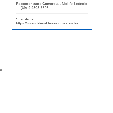
Representante Comercial:
Moisés Leôncio
— (69) 9 9303-6898
Site oficial:
https://www.oliberalderondonia.com.br/
ma