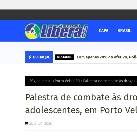
CAPA
BRASIL
Com apenas 28% do efetivo, Políc
DESTAQUE
DESTAQUE
Página inicial
Porto Velho RO
Palestra de combate às drogas 
Palestra de combate às dro
adolescentes, em Porto Ve
abril 01, 2026