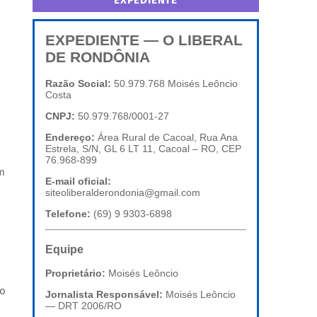
EXPEDIENTE
EXPEDIENTE — O LIBERAL
DE RONDÔNIA
Razão Social:
50.979.768 Moisés Leôncio
Costa
CNPJ:
50.979.768/0001-27
Endereço:
Área Rural de Cacoal, Rua Ana
Estrela, S/N, GL 6 LT 11, Cacoal – RO, CEP
76.968-899
m
E-mail oficial:
siteoliberalderondonia@gmail.com
Telefone:
(69) 9 9303-6898
Equipe
Proprietário:
Moisés Leôncio
to
Jornalista Responsável:
Moisés Leôncio
— DRT 2006/RO