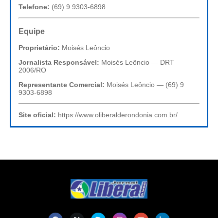
Telefone:
(69) 9 9303-6898
Equipe
Proprietário:
Moisés Leôncio
Jornalista Responsável:
Moisés Leôncio — DRT
2006/RO
Representante Comercial:
Moisés Leôncio — (69) 9
9303-6898
Site oficial:
https://www.oliberalderondonia.com.br/