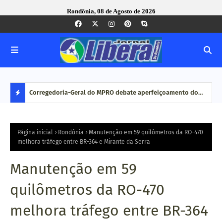
Rondônia, 08 de Agosto de 2026
com ação
Corregedoria-Geral do MPRO debate aperfeiçoamento do
Pesq
MP brasileiro em reunião do CNCGMPEU, realizada durante
disp
D
congresso nacional
E
Página inicial
Rondônia
Manutenção em 59 quilômetros da RO-470
melhora tráfego entre BR-364 e Mirante da Serra
S
Manutenção em 59
T
quilômetros da RO-470
A
melhora tráfego entre BR-364
Q