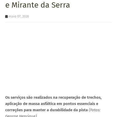
e Mirante da Serra
U
E
maio 07, 2026
Os serviços são realizados na recuperação de trechos,
aplicação de massa asfáltica em pontos essenciais e
correções para manter a durabilidade da pista
(Fotos:
George Henrique)