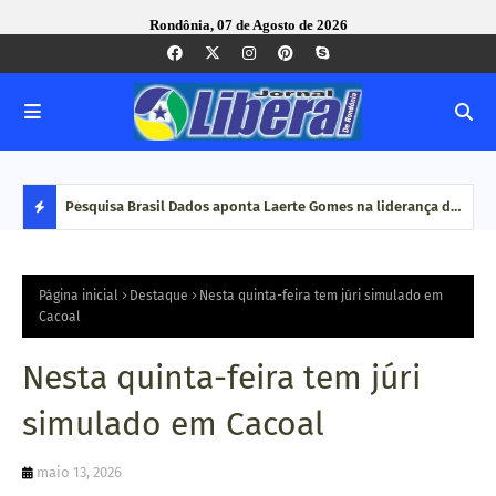
Rondônia, 07 de Agosto de 2026
nto do
Pesquisa Brasil Dados aponta Laerte Gomes na liderança da
PRF 
 durante
disputa por vagas na Assembleia Legislativa de Rondônia
em c
D
E
Página inicial
Destaque
Nesta quinta-feira tem júri simulado em
Cacoal
S
Nesta quinta-feira tem júri
T
simulado em Cacoal
A
maio 13, 2026
Q