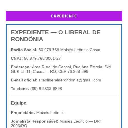
EXPEDIENTE
EXPEDIENTE — O LIBERAL DE
RONDÔNIA
Razão Social:
50.979.768 Moisés Leôncio Costa
CNPJ:
50.979.768/0001-27
Endereço:
Área Rural de Cacoal, Rua Ana Estrela, S/N,
GL 6 LT 11, Cacoal – RO, CEP 76.968-899
E-mail oficial:
siteoliberalderondonia@gmail.com
Telefone:
(69) 9 9303-6898
Equipe
Proprietário:
Moisés Leôncio
Jornalista Responsável:
Moisés Leôncio — DRT
2006/RO