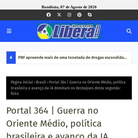
Rondônia, 07 de Agosto de 2026
erança da
PRF apreende mais de uma tonelada de drogas escondida
S.O.
ondônia
em caminhão na BR-364, em Porto Velho
Empr
D
E
Página inicial
Brasíl
Portal 364 | Guerra no Oriente Médio, política
brasileira e avanço da IA dominam os destaques desta segunda-
feira
S
T
Portal 364 | Guerra no
A
Oriente Médio, política
Q
brasileira e avanço da IA