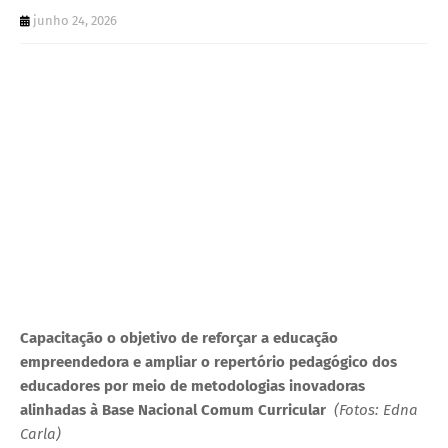
U
junho 24, 2026
E
Capacitação o objetivo de reforçar a educação
empreendedora e ampliar o repertório pedagógico dos
educadores por meio de metodologias inovadoras
alinhadas à Base Nacional Comum Curricular
(Fotos: Edna
Carla)