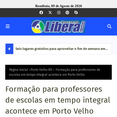
Rondônia, 09 de Agosto de 2026
alho e
Seis lugares gratuitos para aproveitar o fim de semana em
Dia 
Porto Velho
de c
D
E
Página inicial
Porto Velho RO
Formação para professores de
escolas em tempo integral acontece em Porto Velho
S
Formação para professores
T
de escolas em tempo integral
A
acontece em Porto Velho
Q