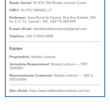
Razão Social:
50.979.768 Moisés Leôncio Costa
CNPJ:
50.979.768/0001-27
Endereço:
Área Rural de Cacoal, Rua Ana Estrela, S/N,
GL 6 LT 11, Cacoal – RO, CEP 76.968-899
E-mail oficial:
siteoliberalderondonia@gmail.com
Telefone:
(69) 9 9303-6898
Equipe
Proprietário:
Moisés Leôncio
Jornalista Responsável:
Moisés Leôncio — DRT
2006/RO
Representante Comercial:
Moisés Leôncio — (69) 9
9303-6898
Site oficial:
https://www.oliberalderondonia.com.br/