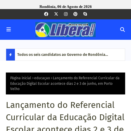
Rondônia, 06 de Agosto de 2026
nse foi
Todos os seis candidatos ao Governo de Rondônia
Com 
confirmam presença em encontro técnico promovido pelo
maio
D
Tribunal de Contas
E
Página inicial
educaçao
Lançamento do Referencial Curricular da
Educação Digital Escolar acontece dias 2 e 3 de junho, em Porto
Velho
S
T
Lançamento do Referencial
A
Curricular da Educação Digital
Q
Escolar acontece dias 2 e 3 de