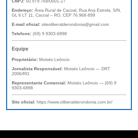
CNPJ:
50.979.768/0001-27
Endereço:
Área Rural de Cacoal, Rua Ana Estrela, S/N,
GL 6 LT 11, Cacoal – RO, CEP 76.968-899
E-mail oficial:
siteoliberalderondonia@gmail.com
Telefone:
(69) 9 9303-6898
Equipe
Proprietário:
Moisés Leôncio
Jornalista Responsável:
Moisés Leôncio — DRT
2006/RO
Representante Comercial:
Moisés Leôncio — (69) 9
9303-6898
Site oficial:
https://www.oliberalderondonia.com.br/