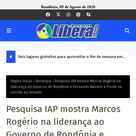
Rondônia, 09 de Agosto de 2026
alho e
Seis lugares gratuitos para aproveitar o fim de semana em
Dia 
Porto Velho
de c
D
E
Página inicial
Destaque
Pesquisa IAP mostra Marcos Rogério na
liderança ao Governo de Rondônia e Fernando Máximo à frente na
corrida ao Senado
S
T
Pesquisa IAP mostra Marcos
A
Rogério na liderança ao
Q
Governo de Rondônia e