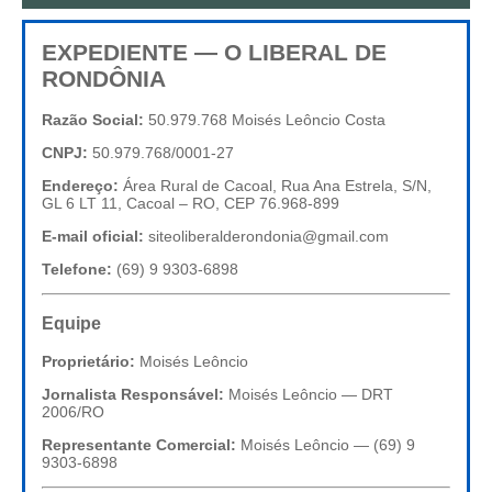
EXPEDIENTE — O LIBERAL DE
RONDÔNIA
Razão Social:
50.979.768 Moisés Leôncio Costa
CNPJ:
50.979.768/0001-27
Endereço:
Área Rural de Cacoal, Rua Ana Estrela, S/N,
GL 6 LT 11, Cacoal – RO, CEP 76.968-899
E-mail oficial:
siteoliberalderondonia@gmail.com
Telefone:
(69) 9 9303-6898
Equipe
Proprietário:
Moisés Leôncio
Jornalista Responsável:
Moisés Leôncio — DRT
2006/RO
Representante Comercial:
Moisés Leôncio — (69) 9
9303-6898