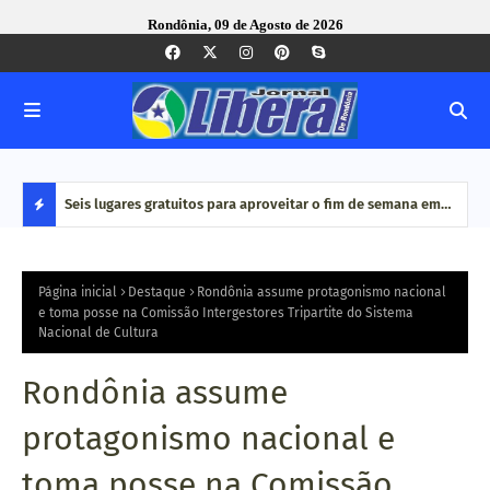
Rondônia, 09 de Agosto de 2026
alho e
Seis lugares gratuitos para aproveitar o fim de semana em
Dia 
Porto Velho
de c
D
E
Página inicial
Destaque
Rondônia assume protagonismo nacional
e toma posse na Comissão Intergestores Tripartite do Sistema
Nacional de Cultura
S
T
Rondônia assume
A
protagonismo nacional e
Q
toma posse na Comissão